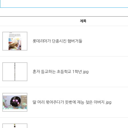
제목
롯데리아가 단종시킨 햄버거들
혼자 등교하는 초등학교 1학년.jpg
딸 머리 묶어주다가 뜻밖에 재능 찾은 아버지.jpg