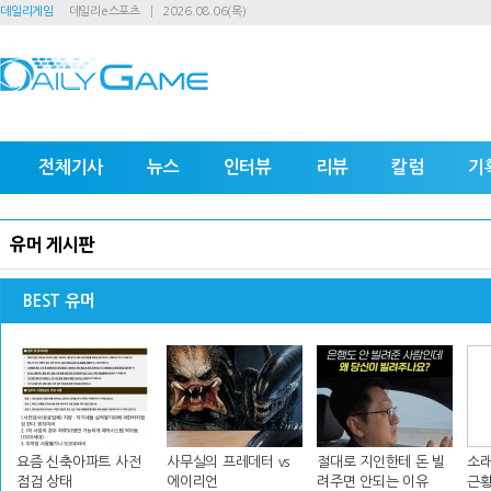
데일리게임
데일리e스포츠
2026.08.06(목)
전체기사
뉴스
인터뷰
리뷰
칼럼
기
유머 게시판
BEST 유머
요즘 신축아파트 사전
사무실의 프레데터 vs
절대로 지인한테 돈 빌
소래
점검 상태
에이리언
려주면 안되는 이유
근황