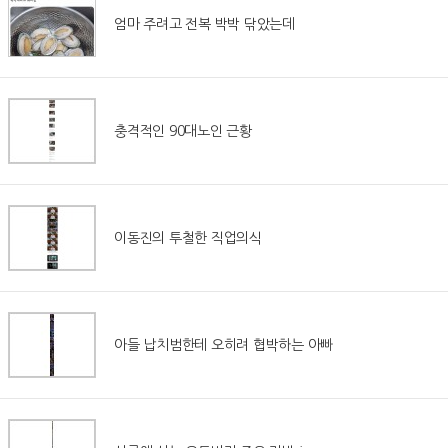
엄마 주려고 전복 박박 닦았는데
충격적인 90대노인 근황
이동진의 투철한 직업의식
아들 납치범한테 오히려 협박하는 아빠