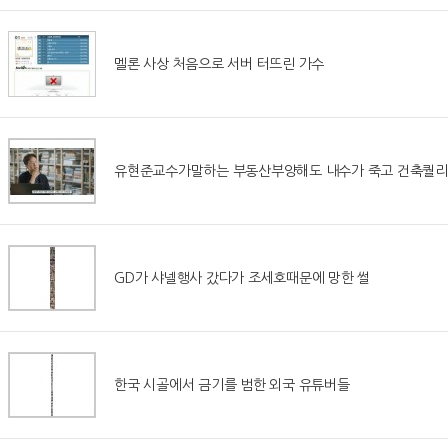
멜론 사상 처음으로 서버 터뜨린 가수
유현준교수가말하는 부동산부양해도 내수가 죽고 건축퀄리
GD가 샤넬행사 갔다가 조세호때문에 망한 썰
한국 시골에서 금기를 범한 외국 유튜버들