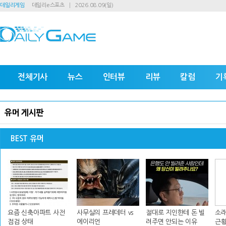
데일리게임
데일리e스포츠
2026.08.09(일)
전체기사
뉴스
인터뷰
리뷰
칼럼
기
유머 게시판
BEST 유머
요즘 신축아파트 사전
사무실의 프레데터 vs
절대로 지인한테 돈 빌
소래
점검 상태
에이리언
려주면 안되는 이유
근황