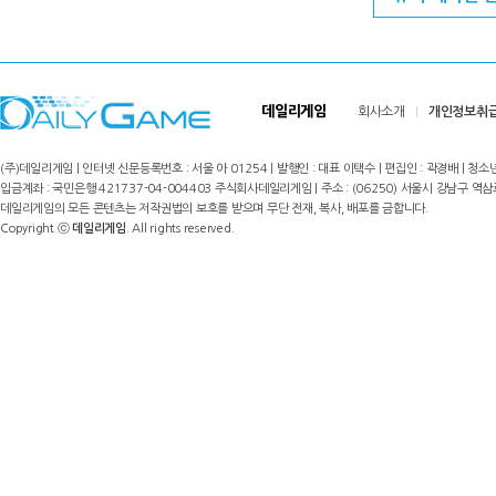
데일리게임
회사소개
개인정보취
(주)데일리게임 | 인터넷 신문등록번호 : 서울 아 01254 | 발행인 : 대표 이택수 | 편집인 : 곽경배 | 청소년
입금계좌 : 국민은행 421737-04-004403 주식회사데일리게임 | 주소 : (06250) 서울시 강남구 역삼로8길 17,
데일리게임의 모든 콘텐츠는 저작권법의 보호를 받으며 무단 전재, 복사, 배포를 금합니다.
Copyright ⓒ
데일리게임
. All rights reserved.