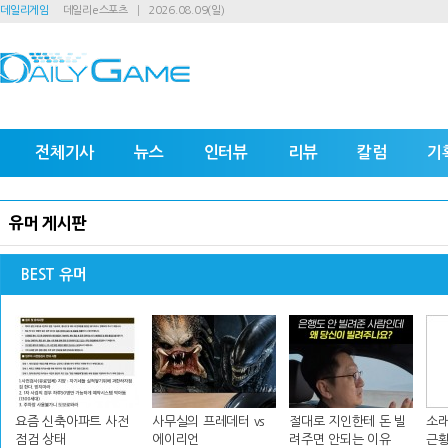
데일리게임
데일리e스포츠
2026.08.09(일)
전체기사
뉴스
인터뷰
리뷰
칼럼
기
유머 게시판
BEST 유머
요즘 신축아파트 사전
사무실의 프레데터 vs
절대로 지인한테 돈 빌
소래
점검 상태
에이리언
려주면 안되는 이유
근황