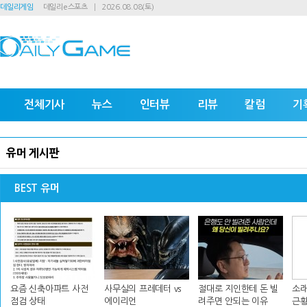
데일리게임
데일리e스포츠
2026.08.08(토)
전체기사
뉴스
인터뷰
리뷰
칼럼
기
유머 게시판
BEST 유머
요즘 신축아파트 사전
사무실의 프레데터 vs
절대로 지인한테 돈 빌
소래
점검 상태
에이리언
려주면 안되는 이유
근황