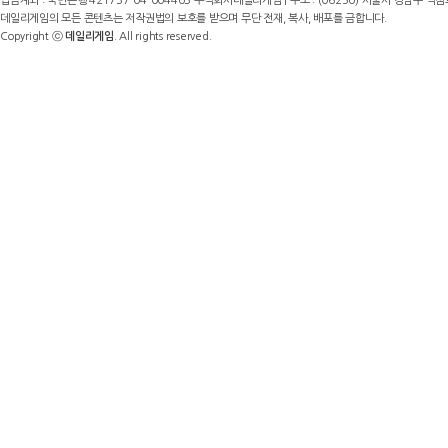
입금계좌 : 국민은행 421737-04-004403 주식회사데일리게임 | 주소 : (06250) 서울시 강남구 역삼로8길 17,
데일리게임의 모든 콘텐츠는 저작권법의 보호를 받으며 무단 전재, 복사, 배포를 금합니다.
Copyright ⓒ
데일리게임
. All rights reserved.