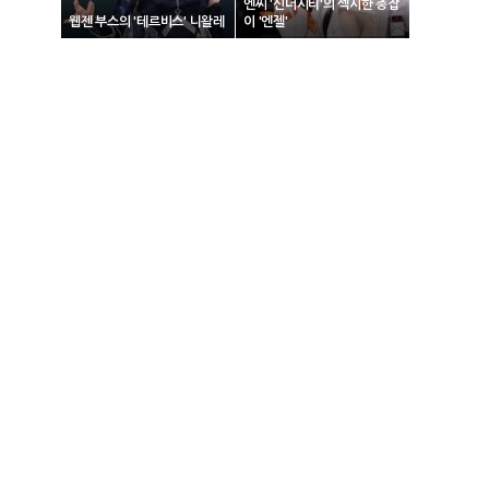
엔씨 '신더시티'의 섹시한 총잡
웹젠 부스의 '테르비스' 니왈레
이 '엔젤'