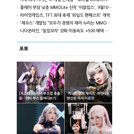
플레이 부담 낮춘 MMOLite 신작 '이클립스', 9월10일 출격
라이엇게임즈, TFT 최대 축제 '와일드 팬페스트' 개막
'제우스' 개발팀 "모두가 경쟁의 재미 누리는 MMORPG로 만들 것"
니다온라인, '밀짚모자' 강화·이동속도 +500 혜택 이벤트 진행
포토
[지스타25] 미녀 부스걸 총출
'게이트 오브 게이츠' 여전사로
동…엔씨 부스 들여다보기
변신한 아자 미유코