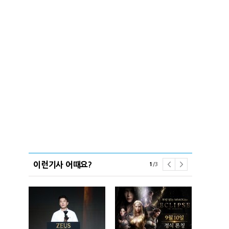
이런기사 어때요?
1
/
3