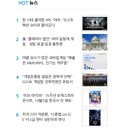
HOT
뉴스
1
한 시대 풍미한 FPS '아바', 익스트
랙션 슈터로 돌아온다
2
美 '클래리티 법안' 여야 갈등에 제
동…상원 표결 일정 불투명
3
여름 성수기 맞은 모바일게임 "매출
은 MMORPG, 인기는 캐주얼"
4
"게임진흥원 설립은 정책적 선택"…
GSOK 게임법 전부개정안 포럼서
제기
5
'러브 라이브!' 15주년 오케스트라
콘서트, 10월5일 한국서 첫 해외 공
연
6
피겨 스타 차준환, '나혼렙 on IC
E'서 S급 헌터 성진우로 변신