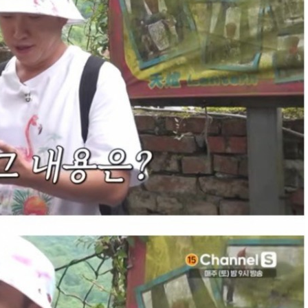
넷마블, 2분기 매출 7492억
크래프톤, '게임스
원 기록
5종 공개
달리고 헌혈하고…'블루아
카카오게임즈, 내
카' 이색 사회공헌
환 자신