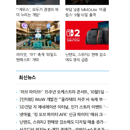
컴'서 신작
"'제우스', 모두가 경쟁의 재
부담 낮춘 MMOLite '이클
피겨 스타 차준
미 누리는 게임"
립스' 9월10일 출격
성진우로 변
년 흑자 전
라이엇, 'TFT' 축제 '와일드
닌텐도, 스위치2 판매 감소
넥슨, 대구 
팬페스트' 개막
에도 영익 급증
전설' IP 개방
최신뉴스
'러브 라이브!' 15주년 오케스트라 콘서트, 10월5일 한국서 첫 해외 공연
[인터뷰] WoW 개발진 "'울라텍의 저주'서 숙제 부담 줄이고 보상 높여"
SD건담 지 제네레이션 이터널, 인기 스토리 이벤트 '라크로아의 용사' 재개최
넷마블, '킹 오브 파이터 AFK' 신규 파이터 '애쉬 크림존' 업데이트
닌텐도, 스위치2 판매량 감소에도 디지털 매출 증가로 영익 급증
사우디서 커지는 K-게임 존재감…모바일·e스포츠가 이끌었다