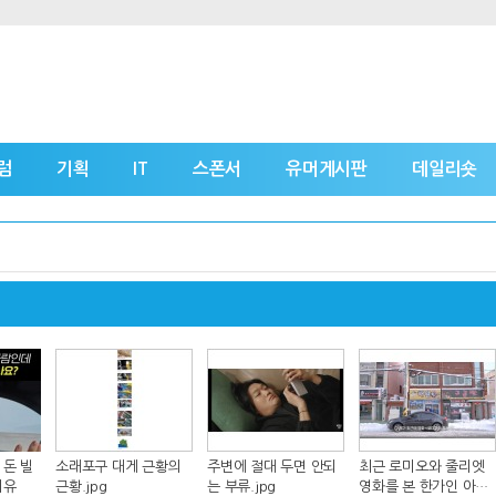
럼
기획
IT
스폰서
유머게시판
데일리숏
 돈 빌
소래포구 대게 근황의
주변에 절대 두면 안되
최근 로미오와 줄리엣
이유
근황.jpg
는 부류.jpg
영화를 본 한가인 아들