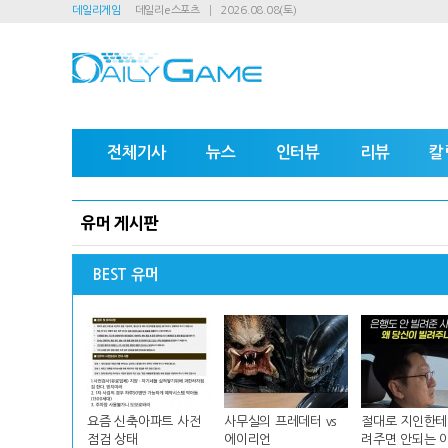
데일리게임
데일리e스포츠
2026.08.08(토)
전체기사
뉴스
인터뷰
리뷰
칼
유머 게시판
BEST 유머
요즘 신축아파트 사전
사무실의 프레데터 vs
절대로 지인한테
점검 상태
에이리언
려주면 안되는 