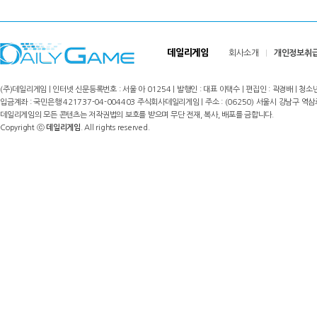
데일리게임
회사소개
개인정보취
(주)데일리게임 | 인터넷 신문등록번호 : 서울 아 01254 | 발행인 : 대표 이택수 | 편집인 : 곽경배 | 청소년
입금계좌 : 국민은행 421737-04-004403 주식회사데일리게임 | 주소 : (06250) 서울시 강남구 역삼로8길 17,
데일리게임의 모든 콘텐츠는 저작권법의 보호를 받으며 무단 전재, 복사, 배포를 금합니다.
Copyright ⓒ
데일리게임
. All rights reserved.