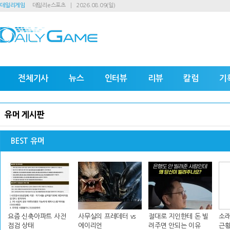
데일리게임
데일리e스포츠
2026.08.09(일)
전체기사
뉴스
인터뷰
리뷰
칼럼
기
유머 게시판
BEST 유머
요즘 신축아파트 사전
사무실의 프레데터 vs
절대로 지인한테 돈 빌
소래
점검 상태
에이리언
려주면 안되는 이유
근황