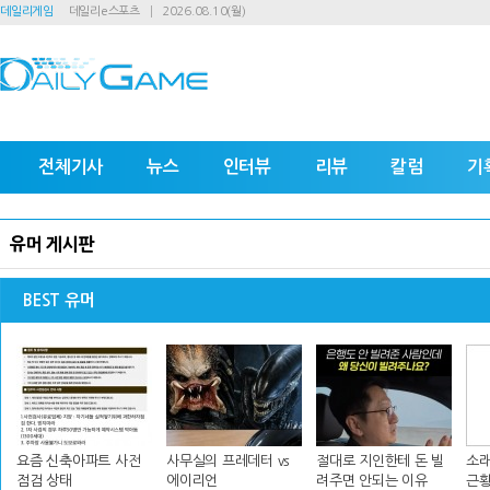
데일리게임
데일리e스포츠
2026.08.10(월)
전체기사
뉴스
인터뷰
리뷰
칼럼
기
유머 게시판
BEST 유머
요즘 신축아파트 사전
사무실의 프레데터 vs
절대로 지인한테 돈 빌
소래
점검 상태
에이리언
려주면 안되는 이유
근황