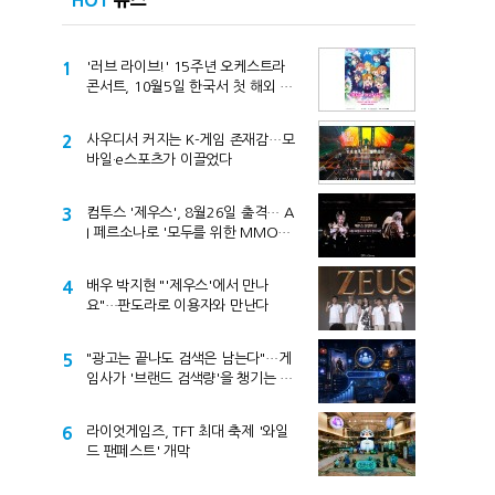
HOT
뉴스
1
'러브 라이브!' 15주년 오케스트라
콘서트, 10월5일 한국서 첫 해외 공
연
2
사우디서 커지는 K-게임 존재감…모
바일·e스포츠가 이끌었다
3
컴투스 '제우스', 8월26일 출격… A
I 페르소나로 '모두를 위한 MMORP
G' 선언
4
배우 박지현 "'제우스'에서 만나
요"…판도라로 이용자와 만난다
5
"광고는 끝나도 검색은 남는다"…게
임사가 '브랜드 검색량'을 챙기는 이
유
6
라이엇게임즈, TFT 최대 축제 '와일
드 팬페스트' 개막