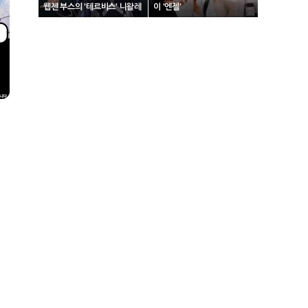
웹젠 부스의 '테르비스' 니왈레
이 '엔젤'