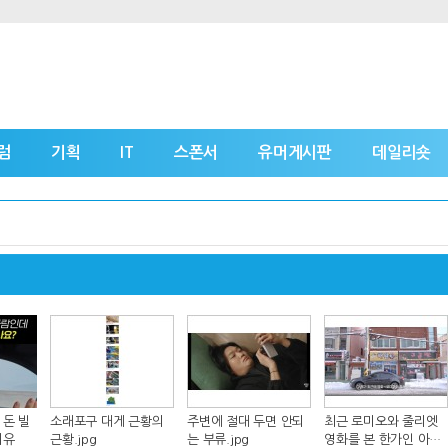
럼
기획
IT
스폰서
유머게시판
데일리숏
 돈 빌
소래포구 대게 근황의
주변에 절대 두면 안되
최근 로미오와 줄리엣
이유
근황.jpg
는 부류.jpg
영화를 본 한가인 아들