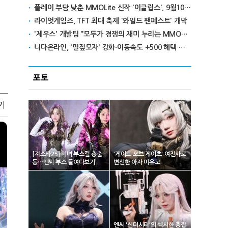
플레이 부담 낮춘 MMOLite 신작 '이클립스', 9월10일 출격
라이엇게임즈, TFT 최대 축제 '와일드 팬페스트' 개막
'제우스' 개발팀 "모두가 경쟁의 재미 누리는 MMORPG로 만들 것"
니다온라인, '밀짚모자' 강화·이동속도 +500 혜택 이벤트 진행
포토
기
[지스타25] 미녀 부스걸 총출
'게이트 오브 게이츠' 여전사로
동…엔씨 부스 들여다보기
변신한 아자 미유코
엔씨 '신더시티'의 섹시한 총잡