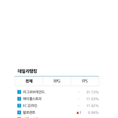
데일리랭킹
전체
RPG
FPS
리그오브레전드
-
31.73%
1
메이플스토리
-
11.83%
2
FC 온라인
-
11.42%
3
발로란트
▲1
8.96%
4