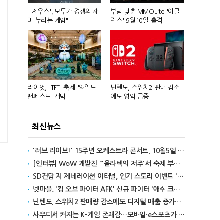
컴'서 신작
"'제우스', 모두가 경쟁의 재
부담 낮춘 MMOLite '이클
피겨 스타 차준
미 누리는 게임"
립스' 9월10일 출격
성진우로 변
년 흑자 전
라이엇, 'TFT' 축제 '와일드
닌텐도, 스위치2 판매 감소
넥슨, 대구 
팬페스트' 개막
에도 영익 급증
전설' IP 개방
최신뉴스
'러브 라이브!' 15주년 오케스트라 콘서트, 10월5일 한국서 첫 해외 공연
[인터뷰] WoW 개발진 "'울라텍의 저주'서 숙제 부담 줄이고 보상 높여"
SD건담 지 제네레이션 이터널, 인기 스토리 이벤트 '라크로아의 용사' 재개최
넷마블, '킹 오브 파이터 AFK' 신규 파이터 '애쉬 크림존' 업데이트
닌텐도, 스위치2 판매량 감소에도 디지털 매출 증가로 영익 급증
사우디서 커지는 K-게임 존재감…모바일·e스포츠가 이끌었다