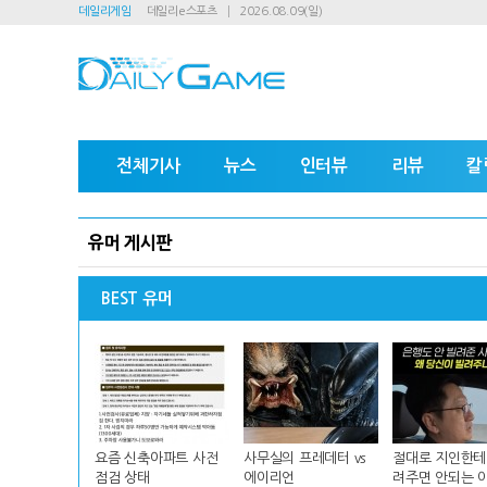
데일리게임
데일리e스포츠
2026.08.09(일)
전체기사
뉴스
인터뷰
리뷰
칼
유머 게시판
BEST 유머
요즘 신축아파트 사전
사무실의 프레데터 vs
절대로 지인한테
점검 상태
에이리언
려주면 안되는 