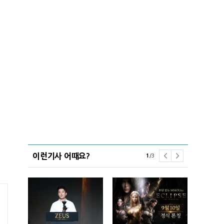
이런기사 어때요?
1
/
3