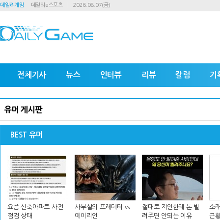
데일리게임
데일리e스포츠
2026.08.07(금)
전체기사
뉴스
인터뷰
리뷰
칼럼
기
유머 게시판
BEST 유머
요즘 신축아파트 사전
사무실의 프레데터 vs
절대로 지인한테 돈 빌
소래
점검 상태
에이리언
려주면 안되는 이유
근황