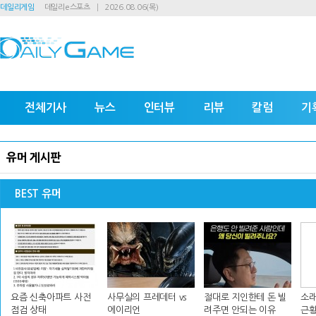
데일리게임
데일리e스포츠
2026.08.06(목)
전체기사
뉴스
인터뷰
리뷰
칼럼
기
유머 게시판
BEST 유머
요즘 신축아파트 사전
사무실의 프레데터 vs
절대로 지인한테 돈 빌
소래
점검 상태
에이리언
려주면 안되는 이유
근황