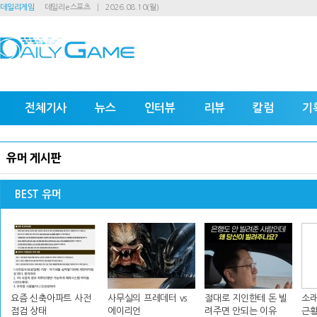
데일리게임
데일리e스포츠
2026.08.10(월)
전체기사
뉴스
인터뷰
리뷰
칼럼
기
유머 게시판
BEST 유머
요즘 신축아파트 사전
사무실의 프레데터 vs
절대로 지인한테 돈 빌
소래
점검 상태
에이리언
려주면 안되는 이유
근황