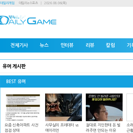
데일리게임
데일리e스포츠
2026.08.06(목)
전체기사
뉴스
인터뷰
리뷰
칼럼
기
유머 게시판
BEST 유머
요즘 신축아파트 사전
사무실의 프레데터 vs
절대로 지인한테 돈 빌
소래
점검 상태
에이리언
려주면 안되는 이유
근황