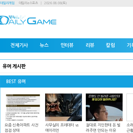
데일리게임
데일리e스포츠
2026.08.08(토)
전체기사
뉴스
인터뷰
리뷰
칼럼
기
유머 게시판
BEST 유머
요즘 신축아파트 사전
사무실의 프레데터 vs
절대로 지인한테 돈 빌
소래
점검 상태
에이리언
려주면 안되는 이유
근황