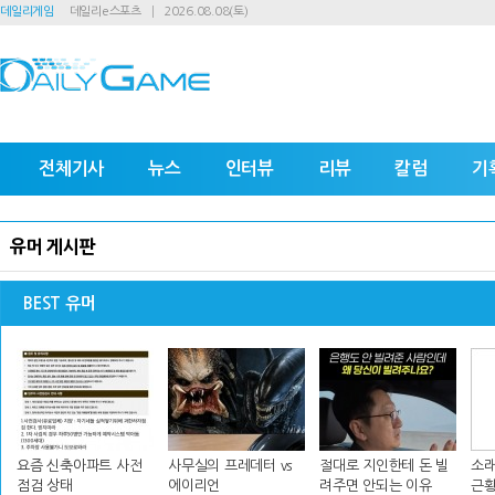
데일리게임
데일리e스포츠
2026.08.08(토)
전체기사
뉴스
인터뷰
리뷰
칼럼
기
유머 게시판
BEST 유머
요즘 신축아파트 사전
사무실의 프레데터 vs
절대로 지인한테 돈 빌
소래
점검 상태
에이리언
려주면 안되는 이유
근황