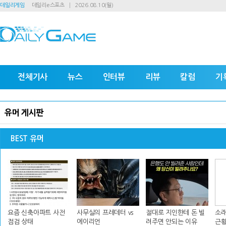
데일리게임
데일리e스포츠
2026.08.10(월)
전체기사
뉴스
인터뷰
리뷰
칼럼
기
유머 게시판
BEST 유머
요즘 신축아파트 사전
사무실의 프레데터 vs
절대로 지인한테 돈 빌
소래
점검 상태
에이리언
려주면 안되는 이유
근황