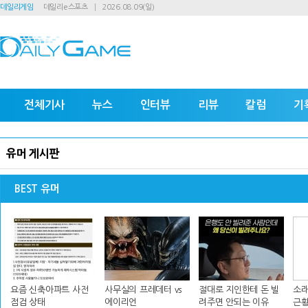
데일리게임
데일리e스포츠
2026.08.09(일)
전체기사
뉴스
인터뷰
리뷰
칼럼
기
유머 게시판
BEST 유머
요즘 신축아파트 사전
사무실의 프레데터 vs
절대로 지인한테 돈 빌
소래
점검 상태
에이리언
려주면 안되는 이유
근황