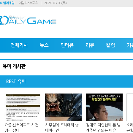
데일리게임
데일리e스포츠
2026.08.08(토)
전체기사
뉴스
인터뷰
리뷰
칼럼
기
유머 게시판
BEST 유머
요즘 신축아파트 사전
사무실의 프레데터 vs
절대로 지인한테 돈 빌
소래
점검 상태
에이리언
려주면 안되는 이유
근황