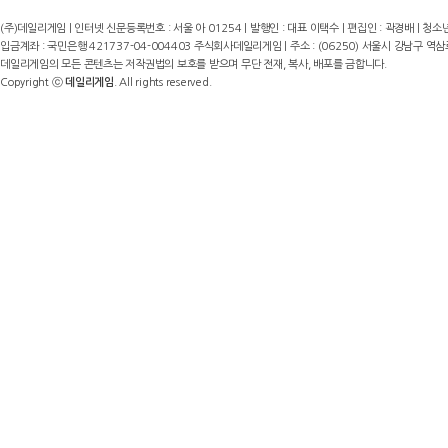
(주)데일리게임 | 인터넷 신문등록번호 : 서울 아 01254 | 발행인 : 대표 이택수 | 편집인 : 곽경배 | 청소년
입금계좌 : 국민은행 421737-04-004403 주식회사데일리게임 | 주소 : (06250) 서울시 강남구 역삼로8길 17,
데일리게임의 모든 콘텐츠는 저작권법의 보호를 받으며 무단 전재, 복사, 배포를 금합니다.
Copyright ⓒ
데일리게임
. All rights reserved.