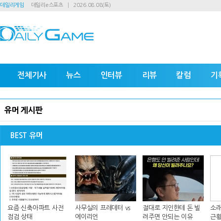
데일리게임
데일리e스포츠
2026.08.08(토)
전체기사
뉴스
인터뷰
리뷰
칼럼
기
유머 게시판
BEST 유머
요즘 신축아파트 사전
사무실의 프레데터 vs
절대로 지인한테 돈 빌
소래
점검 상태
에이리언
려주면 안되는 이유
근황