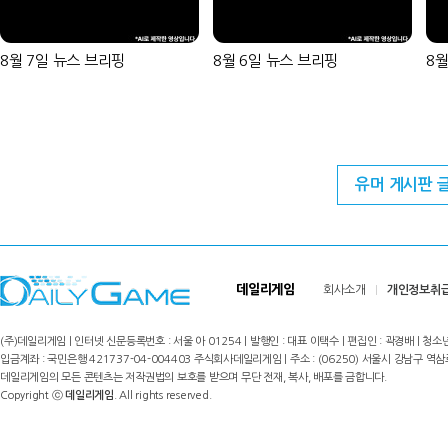
8월 7일 뉴스 브리핑
8월 6일 뉴스 브리핑
8월
유머 게시판 
데일리게임
회사소개
개인정보취
(주)데일리게임 | 인터넷 신문등록번호 : 서울 아 01254 | 발행인 : 대표 이택수 | 편집인 : 곽경배 | 청소년
입금계좌 : 국민은행 421737-04-004403 주식회사데일리게임 | 주소 : (06250) 서울시 강남구 역삼로8길 17,
데일리게임의 모든 콘텐츠는 저작권법의 보호를 받으며 무단 전재, 복사, 배포를 금합니다.
Copyright ⓒ
데일리게임
. All rights reserved.