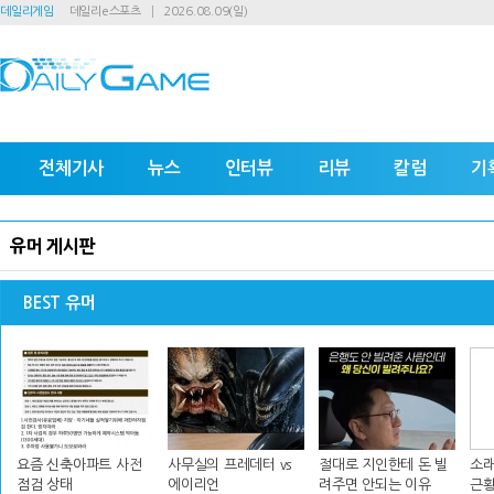
데일리게임
데일리e스포츠
2026.08.09(일)
전체기사
뉴스
인터뷰
리뷰
칼럼
기
유머 게시판
BEST 유머
요즘 신축아파트 사전
사무실의 프레데터 vs
절대로 지인한테 돈 빌
소래
점검 상태
에이리언
려주면 안되는 이유
근황