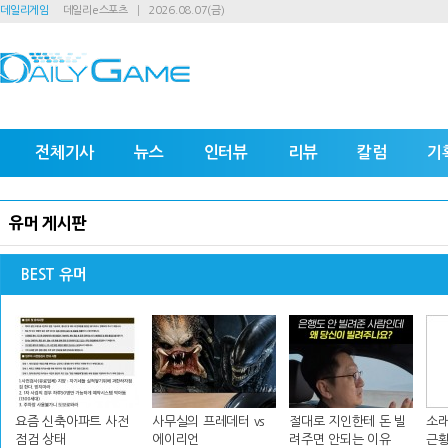
데일리게임
데일리e스포츠
2026.08.07(금)
전체기사
뉴스
인터뷰
리뷰
칼럼
기
유머 게시판
BEST 유머
요즘 신축아파트 사전
사무실의 프레데터 vs
절대로 지인한테 돈 빌
소래
점검 상태
에이리언
려주면 안되는 이유
근황