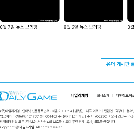
8월 7일 뉴스 브리핑
8월 6일 뉴스 브리핑
8월
유머 게시판 
데일리게임
회사소개
개인정보취
(주)데일리게임 | 인터넷 신문등록번호 : 서울 아 01254 | 발행인 : 대표 이택수 | 편집인 : 곽경배 | 청소년
입금계좌 : 국민은행 421737-04-004403 주식회사데일리게임 | 주소 : (06250) 서울시 강남구 역삼로8길 17,
데일리게임의 모든 콘텐츠는 저작권법의 보호를 받으며 무단 전재, 복사, 배포를 금합니다.
Copyright ⓒ
데일리게임
. All rights reserved.