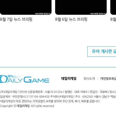
8월 7일 뉴스 브리핑
8월 6일 뉴스 브리핑
8월
유머 게시판 
데일리게임
회사소개
개인정보취
(주)데일리게임 | 인터넷 신문등록번호 : 서울 아 01254 | 발행인 : 대표 이택수 | 편집인 : 곽경배 | 청소년
입금계좌 : 국민은행 421737-04-004403 주식회사데일리게임 | 주소 : (06250) 서울시 강남구 역삼로8길 17,
데일리게임의 모든 콘텐츠는 저작권법의 보호를 받으며 무단 전재, 복사, 배포를 금합니다.
Copyright ⓒ
데일리게임
. All rights reserved.