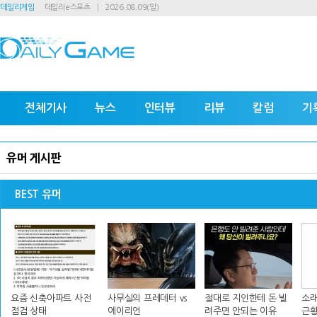
데일리게임
데일리e스포츠
2026.08.09(일)
전체기사
뉴스
인터뷰
리뷰
칼럼
기
유머 게시판
BEST 유머
요즘 신축아파트 사전
사무실의 프레데터 vs
절대로 지인한테 돈 빌
소래
점검 상태
에이리언
려주면 안되는 이유
근황