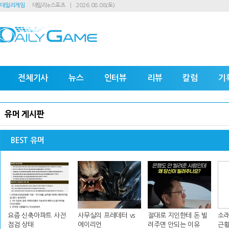
데일리게임
데일리e스포츠
2026.08.08(토)
전체기사
뉴스
인터뷰
리뷰
칼럼
기
유머 게시판
BEST 유머
요즘 신축아파트 사전
사무실의 프레데터 vs
절대로 지인한테 돈 빌
소래
점검 상태
에이리언
려주면 안되는 이유
근황