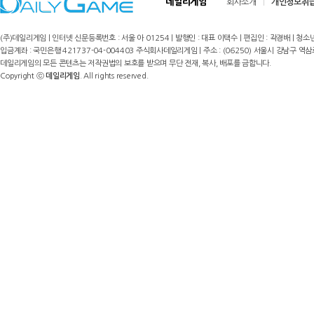
데일리게임
회사소개
개인정보취
(주)데일리게임 | 인터넷 신문등록번호 : 서울 아 01254 | 발행인 : 대표 이택수 | 편집인 : 곽경배 | 청소년
입금계좌 : 국민은행 421737-04-004403 주식회사데일리게임 | 주소 : (06250) 서울시 강남구 역삼로8길 17,
데일리게임의 모든 콘텐츠는 저작권법의 보호를 받으며 무단 전재, 복사, 배포를 금합니다.
Copyright ⓒ
데일리게임
. All rights reserved.