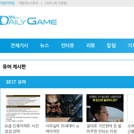
데일리게임
데일리e스포츠
2026.08.09(일)
전체기사
뉴스
인터뷰
리뷰
칼럼
기
유머 게시판
BEST 유머
요즘 신축아파트 사전
사무실의 프레데터 vs
절대로 지인한테 돈 빌
소래
점검 상태
에이리언
려주면 안되는 이유
근황