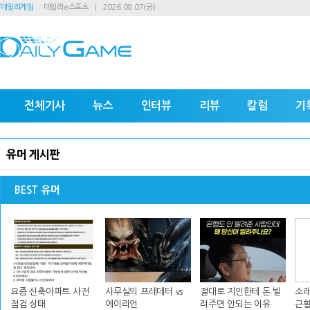
데일리게임
데일리e스포츠
2026.08.07(금)
전체기사
뉴스
인터뷰
리뷰
칼럼
기
유머 게시판
BEST 유머
요즘 신축아파트 사전
사무실의 프레데터 vs
절대로 지인한테 돈 빌
소래
점검 상태
에이리언
려주면 안되는 이유
근황