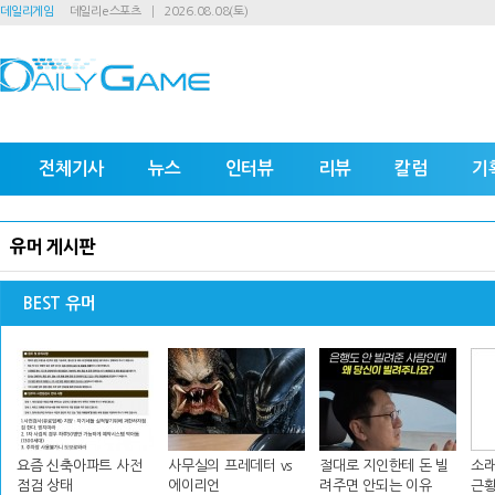
데일리게임
데일리e스포츠
2026.08.08(토)
전체기사
뉴스
인터뷰
리뷰
칼럼
기
유머 게시판
BEST 유머
요즘 신축아파트 사전
사무실의 프레데터 vs
절대로 지인한테 돈 빌
소래
점검 상태
에이리언
려주면 안되는 이유
근황