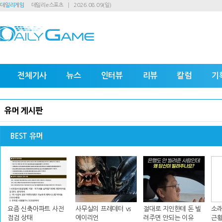
데일리게임
데일리e스포츠
2026.08.09(일)
전체기사
뉴스
인터뷰
리뷰
칼럼
기
유머 게시판
BEST 유머
요즘 신축아파트 사전
사무실의 프레데터 vs
절대로 지인한테 돈 빌
소래
점검 상태
에이리언
려주면 안되는 이유
근황