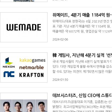
마블은 전 분기 대비 매출이 성장하고 영업이
반영 및 '마블 콘테스트 오브 챔피언스'의 
위메이드, 4분기 매출 1184억 원
위메이드(대표 장현국)는 6일 2023년 연간 
표 기준 지난 4분기 매출액은 약 1184억 원,
매출액은 약 6072억 원, 영업손실 약 1126억 원
벌 서비스 및 신작 게임 출시, '미르4'와 '미
2024-02-06
을 집중할 방침이라 밝혔다.오는 3월 블록체인
앞세운 야구 게임 '판타스틱4 베이스볼'을
韓 게임사, 지난해 4분기 실적 '선
국내 게임사들의 지난해 4분기 실적 발표가 
있다. 다만 게임업계 불황 속에서 연매출 감소가 예상되는 가운데, 넥슨은 국내 게임사 최초 연매출 4조 원 돌파가 가능
할 수도 있다는 의견이 제기되면서 많은 이들의
9억-962억 엔(한화 약 7935억-8685억 원)
2024-01-30
억-139억 엔(한화 약 804억-1255억 원)
원, 영업이익 1조1815억 원, 순이익 1조20
데브시스터즈, 신임 CEO에 스튜
​데브시스터즈(공동대표 이지훈, 김종흔)는 
밝혔다. 최고사업책임자(CBO)에는 오븐게임
책임자(CFO)에는 데브시스터즈 임성택 경영