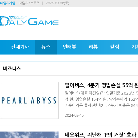
데일리게임
데일리e스포츠
2026.08.08(토)
전체기사
뉴스
인터뷰
리뷰
칼럼
기
비즈니스
펄어비스, 4분기 영업손실 55억 
펄어비스(대표 허진영)가 연결기준 2023년 연
억 원, 영업손실 164억 원, 당기순이익 15
기순이익은 흑자전환했다. 4분기 매출은 844
매출 비중은 77%를 차지했다. 전체 매출액 
2024-02-15
스를 이어 나가는 한편, 차기작 '붉은사막'의 
은사막'과 '이브'의 지속적인 변화를 통해 성
네오위즈, 지난해 'P의 거짓' 효과