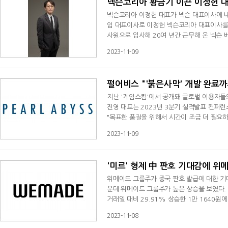
넥슨코리아 황금기 이끈 이정헌 대
넥슨코리아 이정헌 대표가 넥슨 대표이사에 내정됐다. 넥슨(NEXON Co., Ltd. 대표이사 오웬 마호
임 대표이사로 이정헌 넥슨코리아 대표이사를 
사원으로 입사해 20여 년간 근무해 온 넥슨 
으며 2018년 넥슨코리아 대표이사로 선임돼
2023-11-09
표이사 내정자는 넥슨코리아 대표이사 취임 이후
9%를 달성하고, '던전앤파이터 모바일', '메
펄어비스 "'붉은사막' 개발 완료까
지난 '게임스컴'에서 공개돼 글로벌 이용자들의
진영 대표는 2023년 3분기 실적발표 컨퍼런
"목표한 품질을 위해서 시간이 조금 더 필요하
만, 늦지 않게 개발을 마무리하고 출시할 수 
2023-11-09
공개 등에 대한 질문에 허진영 대표는 "지난 
는 것을 알고 있다"며, "좋은 결과를
'미르' 형제 中 판호 기대감에 위
위메이드 그룹주가 중국 판호 발급에 대한 기대
운데 위메이드 그룹주가 높은 상승을 보였다.
거래일 대비 29.91% 상승한 1만 1640원
16.70% 상승한 1만 3420원에 마감됐다.
2023-11-08
영향을 끼친 것으로 풀이된다. 8일 오전 8시