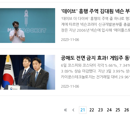
사와의) 퍼블리싱 계약이 마무리 단계에 있다"며
'데이브' 흥행 주역 김대훤 넥슨 
'데이브 더 다이버' 흥행의 주역 중 하나로 
계에 따르면 넥슨코라이 신규개발본부를 총괄
장은 지난 2006년 넥슨에 입사해 '메이플스
총괄 및 '서든어택2', '슈퍼판타지워' 등 
2023-11-06
전기', '데이브 더 다이버' 등 다양한 게임의
를 받으며 스팀에서 200만 장이 넘는 판
공매도 전면 금지 효과! 게임주 동
6일 코스피와 코스닥이 각각 5.66%, 7.
3.89% 상승 마감했다. 지난 3일 3.99%
카이문스테크놀로지는 전거래일 대비 29.96% 
위메이드맥스 6.90%, 펄어비스 5.45%, 
2023-11-06
게임주 상승에는 금융당국이 6일 시행한 내년
식을 갖고 있지 않은 상태에서 매도 주문을 
21
22
23
24
25
26