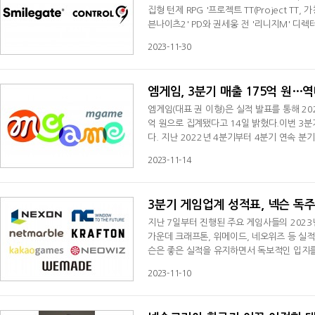
집형 턴제 RPG '프로젝트 TT(Project T
븐나이츠2' PD와 권세웅 전 '리니지M' 디
라)이 합류해 개발력과 성공 노하우, 충성도 
2023-11-30
개념의 전투 시스템을 필두로 고착화된 수집형
AD만의 특색이 담긴 아트를 적용해 새로운 
엠게임, 3분기 매출 175억 원…
엠게임(대표 권 이형)은 실적 발표를 통해 202
억 원으로 집계됐다고 14일 밝혔다.이번 3분
다. 지난 2022년 4분기부터 4분기 연속 
기순이익은 지난 8월 출시한 방치형 모바일게임 
2023-11-14
8% 하락했다.중국 '열혈강호 온라인'과 북미
신작 효과가 더해져 매출 호조를 보였다고 
3분기 게임업계 성적표, 넥슨 독주
지난 7일부터 진행된 주요 게임사들의 2023
가운데 크래프톤, 위메이드, 네오위즈 등 실
슨은 좋은 실적을 유지하면서 독보적인 입지를 다졌
영업이익 463억 엔(한화 약 4202억 원), 당기순이익 
2023-11-10
각 전년 동기 대비 23%, 47% 상승했지만
소했지만 앞서 자체적으로 제시한 전망치를 