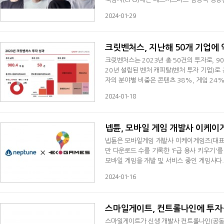
희 CFO는 이사회 공동 의장 및 사내이사를 
2024-01-29
라 핵심 리더십에 변화가 필요하다는 판단 하
중심으로 새로운 경영진을 구축했다"고 설명
크릿벤처스, 지난해 50개 기업에 
크릿벤처스는 2023년 총 50건의 투자로, 9
20년 설립된 벤처 캐피탈(벤처 투자 기업)로 
자의 분야별 비중은 콘텐츠 38%, 게임 24%
는 "음원, 음반, 드라마 등 문화 콘텐츠 분
2024-01-18
올렸다"고 설명했다.주요 투자기업에는 콘텐츠 
리에이티브파티(애니메이션), 게임 분야의 
넵튠, 모바일 게임 개발사 이케이
넵튠은 모바일게임 개발사 이케이게임즈(대표 
만 다운로드 수를 기록한 'F급 용사 키우기'를 
모바일 게임을 개발 및 서비스 중인 게임사다. 
며, 전체 매출의 약 70%가 해외에서 발생했
2024-01-16
라, '우르르용병단'의 플레이하드 등 해외 시
한 이번 인수로 '무한의계단'을 개발한 엔플
스마일게이트, 컨트롤나인에 투자
스마일게이트가 신생 개발사 컨트롤나인(공동