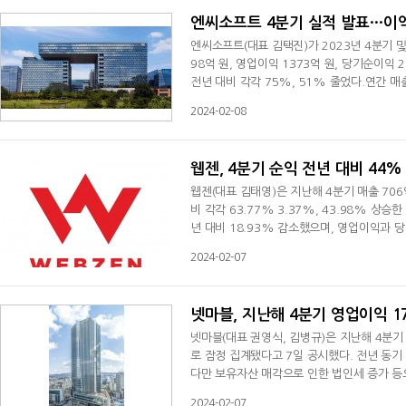
엔씨소프트 4분기 실적 발표…이
엔씨소프트(대표 김택진)가 2023년 4분기 및
98억 원, 영업이익 1373억 원, 당기순이익
전년 대비 각각 75%, 51% 줄었다.연간 매
럽 1358억 원이다. 로열티 매출은 1445억
2024-02-08
은 모바일게임이 1조2004억 원, PC게임이 
출 4377억 원, 영업이익 39억 원, 당기순이
웹젠, 4분기 순익 전년 대비 44%
웹젠(대표 김태영)은 지난해 4분기 매출 706
비 각각 63.77% 3.37%, 43.98% 상
년 대비 18.93% 감소했으며, 영업이익과 당기
웹젠은 2023년 상반기 신작 출시 부재로 실적
2024-02-07
등의 신작 출시가 이어지면서 하락폭이 상쇄됐다
실적을 견인했다고 밝혔다.웹젠은 올해 직접 
넷마블, 지난해 4분기 영업이익 
넷마블(대표 권영식, 김병규)은 지난해 4분기 
로 잠정 집계됐다고 7일 공시했다. 전년 동기
다만 보유자산 매각으로 인한 법인세 증가 
6.4% 감소한 매출 2조 5014억 원을 기록
2024-02-07