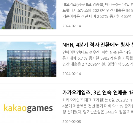
네오위즈(공동대표 김승철, 배태근)는 14일 한
표했다.네오위즈의 2023년 연간 매출은 365
기순이익은 전년 대비 252% 증가한 465억 
증가했으며, 영업이익과 당기순이익은 각각 15
2024-02-14
매출은 전년 동기 대비 97% 증가한 613억 
반영되며 4분기 매출 성장을 이끌었다고 설명
NHN, 4분기 적자 전환에도 창사
엔에이치엔(대표 정우진, 이하 NHN)은 14일
동기대비 6.7% 증가한 5983억 원을 기록
연간 매출은 2조2696억 원, 영업이익 555
원으로 적자지속됐다. NHN은 4분기 실적에 
2024-02-14
식 매출 차감 등 일회성 요인에 따라 영업손
문별 매출을 살펴보면 게임 부문은 모바일 부
카카오게임즈, 3년 연속 연매출 1
카카오게임즈(대표 조계현)는 8일 2023년 4
4분기 매출액은 전년 동기 대비 약 1% 증가한
정 집계됐다. 당기순손실은 3462억 원을 기
스메 프리티 더비', '패스 오브 엑자일' 등
2024-02-08
전년 동기 대비 매출 및 영업이익 실적 반등에
을 기록하며 전년 동기 대비 약 11%, 58%