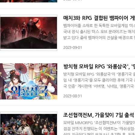
의 돌', '보라문양 랜덤상자' 등을 선물할 예
지될 예정이다.'더프레이'는 개성 넘치는
매치3와 RPG 결합된 뱀파이어 게
뱀파이어를 소재로 한 독특한 모바일게임 ‘미스 오
국내 정식 출시된 ‘미스 오브 문라이즈’는 매
받고 있다.중세 뱀파이어의 전설을 배경으로 한
되어 있는 작품이다. 오랜 세월을 거쳐 깨어난 
2023-09-01
등의 다양한 직업의 영웅과 함께 타락한 영혼
문라이즈’는 한 편의 블록버
방치형 모바일 RPG '와룡삼국', 
방치형 모바일 RPG '와룡삼국'이 '영롱기국
임 내 '영롱기국'을 모두 클리어한 후에 기국
국 인증' 게시판에 '서버명, 닉네임, 영롱기
어 인증' 이벤트에 참여한 유저 전원에게는 '강화
2023-08-31
해 6명에게는 '강화석, 신마랜덤조각, 윤회의
일 내에 게임 우편으로 지급할 예정이다
조선협객전M, 가을맞이 7일 출석
모바일 MMORPG '조선협객전M'이 가을맞이
점검 전까지 진행되는 이 이벤트는 '캐쉬상점
상이 지급된다.매일 오전 5시 초기화 후, 최초