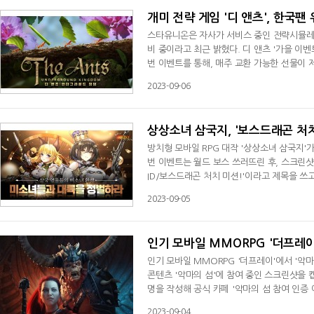
개미 전략 게임 '디 앤츠', 한국팬
스타유니온은 자사가 서비스 중인 전략시뮬레이션
비 중이라고 최근 밝혔다. 디 앤츠 '가을 이
번 이벤트를 통해, 매주 교환 가능한 선물이 
되는 선물은 다이아, 고급 특종개미 알, 가속
2023-09-06
을 이벤트를 준비한 ‘디앤츠’ 서비스 담당자
기를 바란다. 다 함께 '디앤츠
상상소녀 삼국지, '보스드래곤 처치
방치형 모바일 RPG 대작 '상상소녀 삼국지'
번 이벤트는 월드 보스 쓰러뜨린 후, 스크린
ID/보스드래곤 처치 미션!'이라고 제목을 쓰
캐릭터명 아래 숫자 ID를 적으면 된다.'보스
2023-09-05
4, 명망 x 2000, 시간모래 2H'을 이벤
환생해 전투를 벌인다는 스토리로, 등장하
인기 모바일 MMORPG '더프레이'
인기 모바일 MMORPG '더프레이'에서 '악마
콘텐츠 '악마의 섬'에 참여 중인 스크린샷을 
명을 작성해 공식 카페 '악마의 섬 참여 인증 
원에게는 '영령의 령 5개, 영령의 혼 5개'를 
2023-09-04