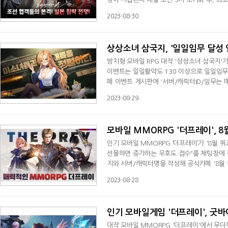
회만 구매할 수 있으며, 출석 패키지를 구매한
2023-08-30
개', 2일차는 '진귀한 태조의 가호 상자 40개',
련 비급서 10개', 6일차 '장신구 선택 상자 2
상상소녀 삼국지, '일일임무 달성 
방치형 모바일 RPG 대작 '상상소녀 삼국지'
이벤트는 일일활약도 130 이상으로 일일임무
페 이벤트 게시판에 '서버/캐릭터ID/임무는 
릭터ID는 프로필 사진 클릭 후, 캐릭터명 아래
2023-08-29
게는 보상으로 '강화석 x 1,000, UR 장비
지 영웅들이 미소녀로 환생해 전투를 벌인다
모바일 MMORPG '더프레이', 
인기 모바일 MMORPG ‘더프레이’가 '8월 퀴
선물하면 증가하는 우호도 점수"를 채팅창에 
지와 서버/캐릭터명을 작성해 공식카페 '8월 
여한 유저 전원에게는 '단련석선택상자 5개'를
2023-08-28
혈불닭', '성광마전', '밤하늘선택상자' 등
통해 공지될 예정이다.‘더프레이’는 개성
인기 모바일게임 '더프레이', 굿바
대작 모바일 MMORPG '더프레이'에서 무더위를 날려