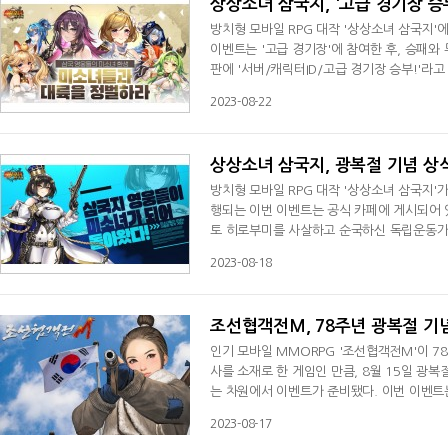
상상소녀 삼국지, '고급 경기장 승
방치형 모바일 RPG 대작 '상상소녀 삼국지'
이벤트는 '고급 경기장'에 참여한 후, 승패
판에 '서버/캐릭터ID/고급 경기장 승부!'라
사진 클릭 후, 캐릭터명 아래 숫자 ID를 적으
2023-08-22
0, 보석 교환 화폐 x 20'을 이벤트 종료 
전투를 벌인다는 스토리로, 등장하는 미소
상상소녀 삼국지, 광복절 기념 상
방치형 모바일 RPG 대작 '상상소녀 삼국지'가
행되는 이번 이벤트는 공식 카페에 게시되어 
토 히로부미를 사살하고 순국하신 독립운동가"
절 상식퀴즈'라고 제목을 쓰고 정답을 적으면 된
2023-08-18
다.'광복절 기념 상식 퀴즈' 이벤트에 참여한 
편으로 지급한다.'상상소녀 삼국지'는 삼국지
조선협객전M, 78주년 광복절 기
인기 모바일 MMORPG '조선협객전M'이 7
사를 소재로 한 게임인 만큼, 8월 15일 광
는 차원에서 이벤트가 준비됐다. 이번 이벤트는 
복절 퀴즈 ' 게시판에 올리면 되는 간단한 방
2023-08-17
응모한 유저들 중 총 56명을 추첨해, '화려한 둔