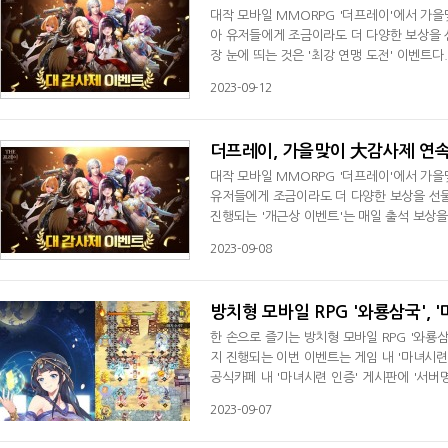
대작 모바일 MMORPG '더프레이'에서 가
아 유저들에게 조금이라도 더 다양한 보상을 
장 눈에 띄는 것은 '최강 연맹 도전' 이벤트다
가 열린다.'최강 연맹 도전' 이벤트는 모든 
2023-09-12
전 종료 후 각 연맹(서버)의 맹주나 부맹주는
점, 성채 6점, 요새 3점으로 점수가 산정된다.'
더프레이, 가을맞이 大감사제 연
대작 모바일 MMORPG '더프레이'에서 가
유저들에게 조금이라도 더 다양한 보상을 선물
진행되는 '개근상 이벤트'는 매일 출석 보상
개근상 이벤트' 게시판에 '개근상 이벤트 N
2023-09-08
상 이벤트 참가자에게는 매일매일 색다르고 특별
발송되는 '감사제 선물 이벤트'다.1일차에는 
방치형 모바일 RPG '와룡삼국', 
한 손으로 즐기는 방치형 모바일 RPG '와룡
지 진행되는 이번 이벤트는 게임 내 '마녀시
공식카페 내 '마녀시련 인증' 게시판에 '서버
리면 된다.'마녀시련 미니게임' 이벤트에 참여한 
2023-09-07
정이다. 또한 총 6명을 추첨해 '마희령, 장성
장들을 수집해, 팀을 구성하고 대전하는