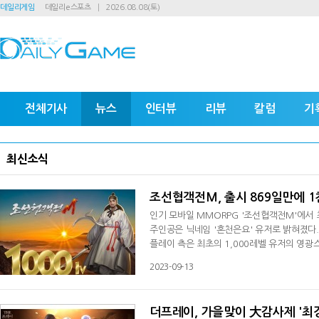
데일리게임
데일리e스포츠
2026.08.08(토)
전체기사
뉴스
인터뷰
리뷰
칼럼
기
최신소식
조선협객전M, 출시 869일만에 1
인기 모바일 MMORPG '조선협객전M'에서 
주인공은 닉네임 '혼천은요' 유저로 밝혀졌다. 
플레이 측은 최초의 1,000레벨 유저의 영광
트'를 시작했다. 9월 18일까지 진행되는 '1,000레벨 축하 댓글 이벤트'는 공식카페의 공지에 댓글로 축하 메지시와 보
2023-09-13
상 수령을 위한 '서버명과 닉네임'을 남기면 
이하일 경우 '유물 특별 복원 상자 2개, 혼불 
더프레이, 가을맞이 大감사제 '최강