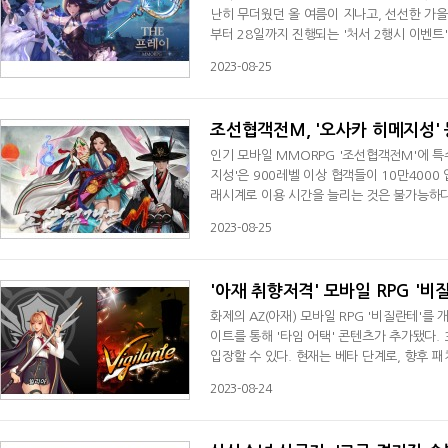
난히 무더웠던 올 여름이 지나고, 선선한 가을
부터 28일까지 진행되는 '처서 2행시 이벤트
식 카페 2행시 인증 게시판에 '처서 이행시 
2023-08-25
행시 이벤트 참가자 전원에게는 '(프로필) 개성
증기마차', '중급 신성의돌', '(날개) 해변상
조선협객전M, '오사카 히메지성'
인기 모바일 MMORPG '조선협객전M'에 특
지성'은 900레벨 이상 협객들이 10만4000
래시계로 이용 시간을 늘리는 것은 불가능하다.'
'명사수' 등 900레벨의 근거리, 원거리, 도
2023-08-25
'대장 사무라이의 끊어진 촌마게', '주군의 감
어진 게타', '명사수의 부러진 화살', '훔
'아재 취향저격' 모바일 RPG '비
화제의 AZ(아재) 모바일 RPG '비질란테'를
이트를 통해 '타임 어택' 콘텐츠가 추가됐다. 
입장할 수 있다. 현재는 베타 단계로, 향후 
최대층수가 40층에서 45층으로 상향됐다. 신
2023-08-24
격력의 80%로 최대 2회 대미지를 주고, 옆으
쳐내고 공중에서 적을 내리찍어 10초간 속