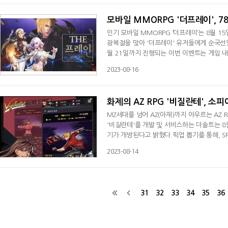
상자', '장신구 선택 상자(11회)', '엽전 교환
모바일 MMORPG '더프레이', 
인기 모바일 MMORPG ‘더프레이’는 8월 15일 광복절
광복절을 맞아 '더프레이' 유저들에게 순국선
월 21일까지 진행되는 이번 이벤트는 게임 내에서
증' 카테고리에 '서버/ 캐릭터명'을 쓰고 인
2023-08-16
통해 35명에게 '3성 비련의 날개', '기원마전'
등 푸짐한 아이템을 증정할 예정이다.또
화제의 AZ RPG '비질란테', 소
MZ세대를 넘어 AZ(아재)까지 아우르는 AZ 
'비질란테'를 개발 및 서비스하는 더솔트는 8월
기가 개방된다고 밝혔다.픽업 뽑기를 통해, SR
벨'이 등장한다. 각각의 픽업은 확정 소환 
2023-08-14
는 확정으로 얻을 수 있게 된다.소피아 또는 
권은 확정 스탯을 차감하지 않는다. '비질란테
31
32
33
34
35
36