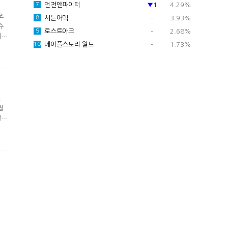
던전앤파이터
▼1
4.29%
7
초
서든어택
-
3.93%
8
슈
로스트아크
-
2.68%
9
휘어
메이플스토리 월드
-
1.73%
10
를
월
정부