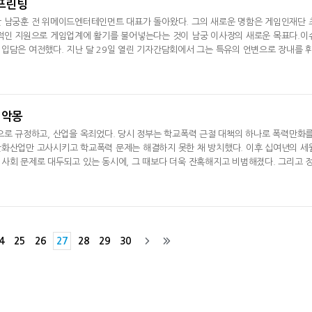
 프린팅
난 남궁훈 전 위메이드엔터테인먼트 대표가 돌아왔다. 그의 새로운 명함은 게임인재단 
위적인 지원으로 게임업계에 활기를 불어넣는다는 것이 남궁 이사장의 새로운 목표다.이
입담은 여전했다. 지난 달 29일 열린 기자간담회에서 그는 특유의 언변으로 장내를 
 구상한 다양한 향후 계획들도 들어볼 수 있었다.그간 후학 양
 악몽
으로 규정하고, 산업을 옥죄었다. 당시 정부는 학교폭력 근절 대책의 하나로 폭력만화
만화산업만 고사시키고 학교폭력 문제는 해결하지 못한 채 방치했다. 이후 십여년의 세
사회 문제로 대두되고 있는 동시에, 그 때보다 더욱 잔혹해지고 비범해졌다. 그리고 
다. 바로 게임이다. 정부는 게임을 알콜, 마약, 도박 등과 함께 4대
4
25
26
27
28
29
30