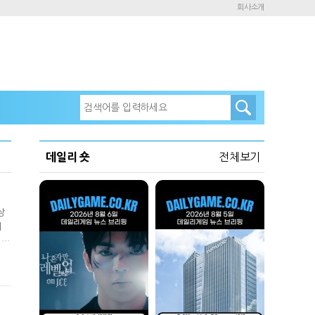
회사소개
데일리 숏
전체보기
상
의
 말