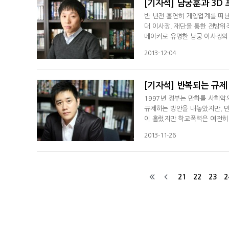
[기자석] 남궁훈과 3D
반 년전 홀연히 게임업계를 떠
대 이사장. 재단을 통한 전방
메이커로 유명한 남궁 이사장의 
잡았다. 반 년간 그가 칩거하며
2013-12-04
[기자석] 반복되는 규제
1997년 정부는 만화를 사회악
규제하는 방안을 내놓았지만, 
이 흘렀지만 학교폭력은 여전히 
는 2013년 새로운 타깃을 찾았
2013-11-26
21
22
23
2