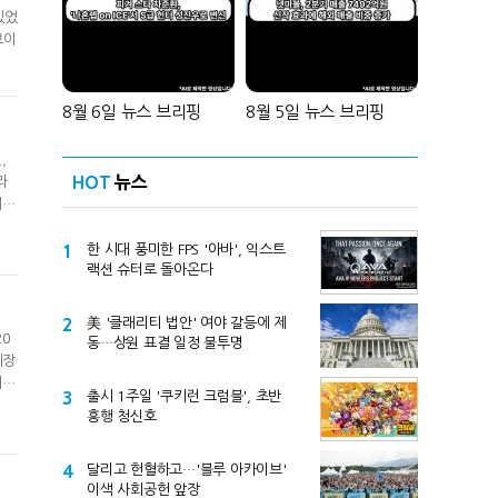
있었
보이
8월 6일 뉴스 브리핑
8월 5일 뉴스 브리핑
,
HOT
뉴스
라
체가
1
한 시대 풍미한 FPS '아바', 익스트
랙션 슈터로 돌아온다
2
美 '클래리티 법안' 여야 갈등에 제
20
동…상원 표결 일정 불투명
시장
기를
3
출시 1주일 '쿠키런 크럼블', 초반
흥행 청신호
4
달리고 헌혈하고…'블루 아카이브'
이색 사회공헌 앞장