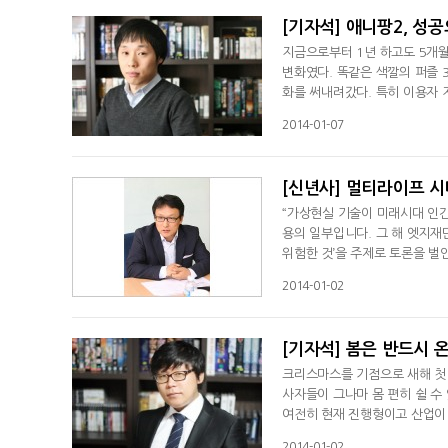
[기자석] 애니팡2, 성
지금으로부터 1년 하고도 5개월
변화였다. 똑같은 색깔의 퍼즐 
화를 써내려갔다. 특히 이용자 
삼오오 모여 '애니팡'을 즐기는
2014-01-07
[신년사] 멀티라이프 
“가상현실 기술이 미래시대 인간
용의 일부입니다. 그 해 엣지재
위험한 것’을 주제로 토론을 벌
피코버(Cilfford pickover
2014-01-02
[기자석] 봄은 반드시 
크리스마스를 기점으로 새해 첫 
사자들이 그나마 몸 편히 쉴 수
여전히 현재 진행형이고 산업이 
는 중소업체들이 휘청거리면서 
2014-01-02