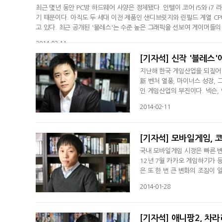
최근 몇년 동안 PC방 하드웨어 사양은 정체됐다. 인텔이 코어 i5와 i
기 때문이다. 아직도 두 세대 이전 제품인 샌디브릿지와 린필드 계열 CP
고 있다. 최근 공개된 '블레스'는 수준 높은 그래픽을 선보여 게이머들
2014-02-11
[기자석] 신작 '블레스'
지난해 한국 게임산업을 되짚어 
新 벤처 열풍, 마이너스 성장,
인 게임산업의 부진이다. 넥슨,
고전을 면치 못했다. 급변하는
2014-02-11
[기자석] 모바일게임, 
국내 모바일게임 시장은 빠른 변
12년 7월 카카오 게임하기가
은 또 한 번 큰 변화의 조짐이
벗어나려는 움직임이 여기저기서 
2014-01-28
[기자석] 애니팡2, 차