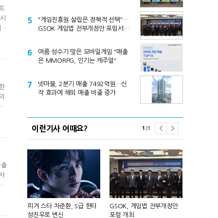
트
출시
5
"게임진흥원 설립은 정책적 선택"…
,
GSOK 게임법 전부개정안 포럼서
제기
6
여름 성수기 맞은 모바일게임 "매출
은 MMORPG, 인기는 캐주얼"
7
넷마블, 2분기 매출 7492억원…신
한
작 효과에 해외 매출 비중 증가
 의
이
이런기사 어때요?
1
/
3
가출
 사
다.
 앞세워 글
피겨 스타 차준환, S급 헌터
GSOK, 게임법 전부개정안
넷마블, 2분기
성진우로 변신
포럼 개최
원 기록