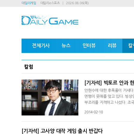
데일리게임
데일리e스포츠
2026.08.06(목)
전체기사
뉴스
인터뷰
리뷰
칼
칼럼
[기자석] 빅토르 안과 
안현수에 대한 후폭풍이 거세다
연맹이 뭇매를 맞고 있다. 빙
부조리를 지적하고 나섰다. 조국
이 빈번히 나오고 있다. 국가대
2014-02-18
[기자석] 고사양 대작 게임 출시 반갑다