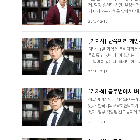
제, 밀양 송전탑 사건, 부정선
게 다가오는 새해를 맞이해야 할
면서 매출에 타격을 받았고, 
2013-12-16
[기자석] 반쪽짜리 게
지난 11일 ‘게임은 문화다’라는
론회를 연 것이다. 이 행사는 
큰 의미를 갖는다. 하지만 아쉬
패널들만 모인 점이다. 토론회가
2013-12-16
[기자석] 금주법에서 
정말 마녀사냥이 시작되려는가 보
았다. 한국기독교교회협의회가 
졌다. 일부 격양된 신도들에게 
모와 일부 교회의 입장에서는 
2013-12-11