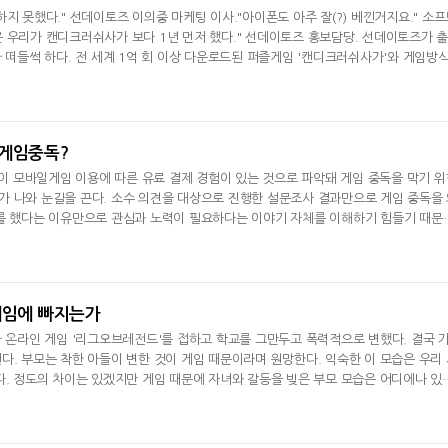
지 못했다." 선데이토즈 이의중 마케팅 이사."아이폰도 아주 잘(?) 베낀거지요." 소프
 우리가 캔디크러쉬사가 보다 1년 먼저 했다." 선데이토즈 홍보담당. 선데이토즈가 
가 떠들썩 하다. 전 세계 1억 회 이상 다운로드된 퍼즐게임 '캔디크러쉬사가'와 게임방식
게이머들 사이에선 '표절'로 확정판결을 받은 상태다. 논란이 더
 게임중독?
3명이 모바일게임 이용에 따른 유료 결제 경험이 있는 것으로 파악돼 게임 중독을 막기 위
 나와 눈길을 끈다. 소수 의견을 대상으로 진행한 설문조사 결과만으로 게임 중독을
제를 했다는 이유만으로 관심과 노력이 필요하다는 이야기 자체를 이해하기 힘들기 때문
달 13일부터 4일간 모바일게임 이용자 200명을 대상으로 설문조사
게임에 빠지는가
가 온라인 게임 '리그오브레전드'를 접하고 학교를 그만두고 폭력적으로 변했다. 결국 
다. 부모는 착한 아들이 변한 것이 게임 때문이라며 원망한다. 익숙한 이 모습은 우리
다. 정도의 차이는 있겠지만 게임 때문에 자녀와 갈등을 빚은 부모 모습은 어디에나 있
 망치는 주범이자, 악이다. 그래서 정치권과 여성부, 교육
카카오게임즈, 인기 웹툰 '김
엔씨, '아스오라'
부장' 게임 만든다
로벌 시장 공략