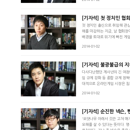
[기자석] 첫 정치인 협
첫 정치인 출신으로 취임해 관심
해를 마감하는 지금, 남 협회장에
배경을 토대로 위기에 빠진 게
그칠 것이라는 상반된 의견이다. 
2014-01-02
[기자석] 불광불급의 지
다사다난했던 계사년의 긴 여정
임 규제 강화 등 종합 규제 정
대적으로 온라인게임 시장은 침
운 한해였다. 새해에는 또 어떤
2014-01-02
[기자석] 순진한 넥슨,
'오얏나무 아래서 갓끈 고쳐 매지
오해를 살 수 있다는 뜻이다. 