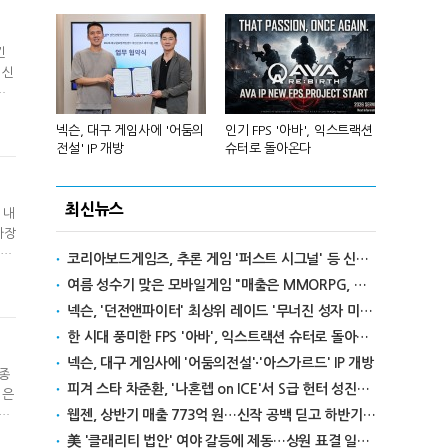
킨
 신
삼
리카에 '소
넥슨, 대구 게임사에 '어둠의
인기 FPS '아바', 익스트랙션
달리고 헌혈
전설' IP 개방
슈터로 돌아온다
카' 이색 사
최신뉴스
 내
가장
포드
코리아보드게임즈, 추론 게임 '퍼스트 시그널' 등 신작 보드게임 4종 출시
여름 성수기 맞은 모바일게임 "매출은 MMORPG, 인기는 캐주얼"
넥슨, '던전앤파이터' 최상위 레이드 '무너진 성자 미카엘라' 업데이트
한 시대 풍미한 FPS '아바', 익스트랙션 슈터로 돌아온다
넥슨, 대구 게임사에 '어둠의전설'·'아스가르드' IP 개방
 종
피겨 스타 차준환, '나혼렙 on ICE'서 S급 헌터 성진우로 변신
법은
 있
웹젠, 상반기 매출 773억 원…신작 공백 딛고 하반기 반전 노린다
美 '클래리티 법안' 여야 갈등에 제동…상원 표결 일정 불투명