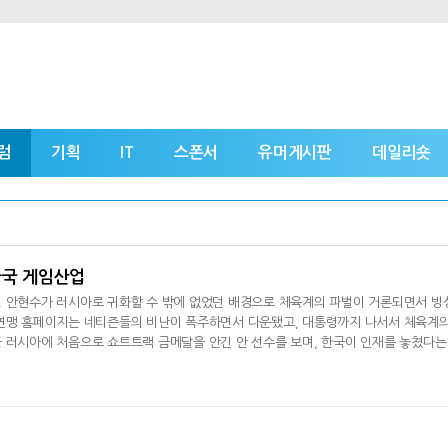
럼
기획
IT
스폰서
유머게시판
데일리숏
한국 게임산업
. 안현수가 러시아로 귀화할 수 밖에 없었던 배경으로 체육계의 파벌이 거론되면서 빙
상연맹 홈페이지는 네티즌들의 비난이 폭주하면서 다운됐고, 대통령까지 나서서 체육계
 러시아에 처음으로 쇼트트랙 금메달을 안긴 안 선수를 보며, 한국이 인재를 놓쳤다는
표가 되기 위해 국적을 포기할 수 밖에 없었던 그를 보노라면