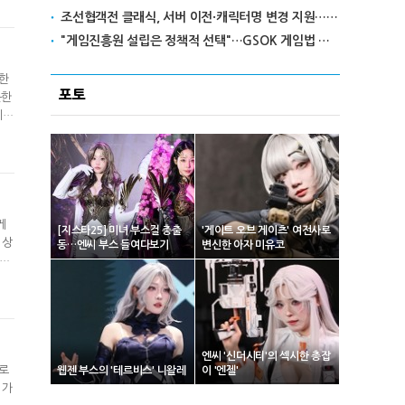
조선협객전 클래식, 서버 이전·캐릭터명 변경 지원…'역질의 들판' 콘텐츠 확장
"게임진흥원 설립은 정책적 선택"…GSOK 게임법 전부개정안 포럼서 제기
 한
포토
든한
데
게
[지스타25] 미녀 부스걸 총출
'게이트 오브 게이츠' 여전사로
 상
동…엔씨 부스 들여다보기
변신한 아자 미유코
스러
엔씨 '신더시티'의 섹시한 총잡
위로
웹젠 부스의 '테르비스' 니왈레
이 '엔젤'
 가