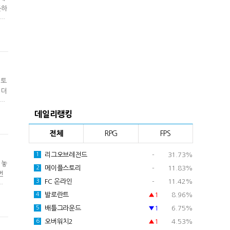
뜻하
들
 토
 더
는
데일리랭킹
전체
RPG
FPS
리그오브레전드
-
31.73%
1
 놓
메이플스토리
-
11.83%
2
번
FC 온라인
-
11.42%
3
부
발로란트
▲1
8.96%
4
배틀그라운드
▼1
6.75%
5
오버워치2
▲1
4.53%
6