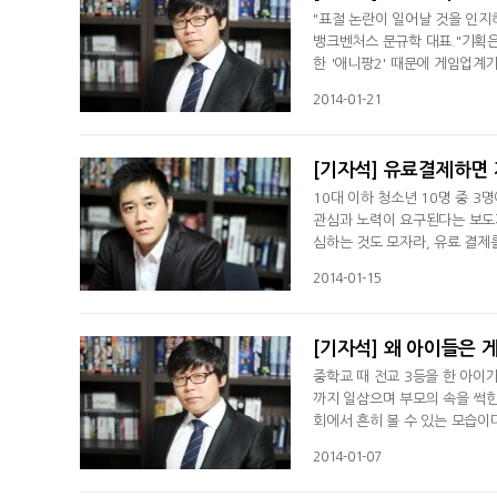
"표절 논란이 일어날 것을 인지하
뱅크벤처스 문규학 대표."기획은
한 '애니팡2' 때문에 게임업계
효과, 심지어 버그까지 유사해 
2014-01-21
[기자석] 유료결제하면
10대 이하 청소년 10명 중 
관심과 노력이 요구된다는 보도가
심하는 것도 모자라, 유료 결
다. 방송통신전파진흥원이 지난
2014-01-15
[기자석] 왜 아이들은 
중학교 때 전교 3등을 한 아이
까지 일삼으며 부모의 속을 썩힌
회에서 흔히 볼 수 있는 모습이
학부모 입장에선 게임은 아이들을
2014-01-07