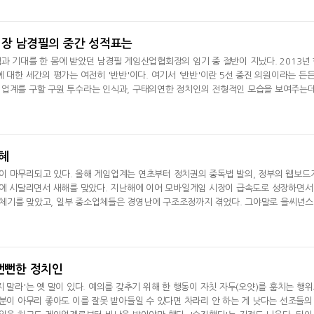
회장 남경필의 중간 성적표는
과 기대를 한 몸에 받았던 남경필 게임산업협회장의 임기 중 절반이 지났다. 2013년
 대한 세간의 평가는 여전히 '반반'이다. 여기서 '반반'이란 5선 중진 의원이라는 든
임업계를 구할 구원 투수라는 인식과, 구태의연한 정치인의 전형적인 모습을 보여주는
하지만 다가오는 2014년 그의 행보에 적잖은 관심이 간다. 2013
혜
이 마무리되고 있다. 올해 게임업계는 연초부터 정치권의 중독법 발의, 정부의 웹보드
책에 시달리면서 새해를 맞았다. 지난해에 이어 모바일게임 시장이 급속도로 성장하면서
체기를 맞았고, 일부 중소업체들은 경영난에 구조조정까지 겪었다. 그야말로 을씨년
 변화를 맞게될까. 지난해 이맘 때도 같은 생각을 했다. 내년
 뻔뻔한 정치인
 말라'는 옛 말이 있다. 예의를 갖추기 위해 한 행동이 자칫 자두(오얏)를 훔치는 행
명분이 아무리 좋아도 이를 잘못 받아들일 수 있다면 차라리 안 하는 게 낫다는 선조들의