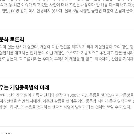
거 의혹 등 최근 이슈가 되고 있는 사안에 대해 꼬집는 내용이다.한 해를 마무리하고 따
 연말, PC방 업계 역시 안녕하지 못하다. 올해 6월 시행된 금연법 때문에 손님이 줄어
흡연실 설치로 추가적인 출혈이 있었다. 또 한국마이크로소프트
임문화 토론회
 의미 있는 행사가 열렸다. 게임에 대한 편견을 타파하기 위해 게임인들이 모여 강연 및
게임업계를 대표하는 협회 등이 아닌 게임인 스스로가 자발적으로 추진하고 만든 행사라
움도 남는다. ‘대토론회’라는 주제와 무색하게 게임을 잘 알고, 익숙하며, 산업을 지지하
 아닌 우리끼리 모여, 우리가 잘 아는 내용을 그대
배우는 게임중독법의 미래
다. 신의진 의원이 기독교 단체와 손잡고 1000만 교민 운동을 벌이겠다고 으름장을
지지선언을 하면서 세대간, 계층간 갈등을 빚어온 게임 중독법 사태가 종교 영역으로 
게임이 하나님의 복음을 전파하는 선교적 사명에 방해가 되는 것처럼 보일 수도 있다. 
착하기만 하던 자식들이 사춘기를 겪으면서 교회도 가기 싫어하