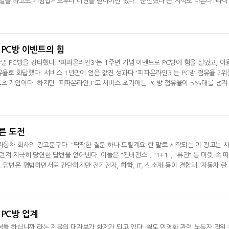
 일을 하고도 게임업계로부터 비난을 받아야만 했다. '순진했다'는 지적도 나온다. 타
생각이 강하게 들지만, 그래도 더 조심했어야 했다. 사건
 PC방 이벤트의 힘
말 PC방을 강타했다. '피파온라인3'는 1주년 기념 이벤트로 PC방에 힘을 실었고, 이
유율로 화답했다. 서비스 1년만에 얻은 값진 성과다.'피파온라인3'는 PC방 점유율 2위
츠 게임이다. 하지만 '피파온라인3'도 서비스 초기에는 PC방 점유율이 5%대를 넘지
 프리미엄 혜택을 강화하고, PC방 이벤트를 열면서 확고한 PC방 인기 게임으로 자리매
른 도전
 자동차 회사의 광고문구다. "딱딱한 질문 하나 드릴게요"란 말로 시작되는 이 광고는 
 지극히 당연한 답변을 얻어낸다. 이들은 "컨버전스", "1+1", "퓨전" 등 머릿 속 
답변은 평범하면서도 간단하지만 전기전자, 화학, IT, 신소재 등이 결합돼 '자동차'란
 동반성장으로 '더 나은 미래를 향한 동행'이란 비전을 보여준
 PC방 업계
녕들 하십니까'라는 제목의 대자보가 화제가 되고 있다. 철도 민영화 관련 노동자 직위