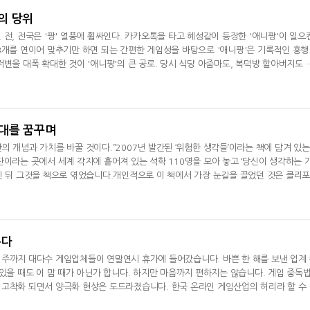
공의 당위
 전, 전국은 '팡' 열풍에 휩싸인다. 카카오톡을 타고 혜성같이 등장한 '애니팡'이 일으
3개를 연이어 맞추기만 하면 되는 간편한 게임성을 바탕으로 '애니팡'은 기록적인 흥행
저변을 대폭 확대한 것이 '애니팡'의 큰 공로. 당시 식당 아줌마도, 복덕방 할아버지도 
 모습을 쉽게 찾아볼 수 있었다.'애니팡'의 대박 흥행은 개발사
넥써쓰, 원스토어 인수로 흑
서머너즈워, 아프
자전환
환사의 숲' 조성
시대를 꿈꾸며
의 개념과 가치를 바꿀 것이다.”2007년 발간된 ‘위험한 생각들’이라는 책에 담겨 있는
단이라는 곳에서 세계 각지에 흩어져 있는 석학 110명을 모아 놓고 ‘당신이 생각하는 
인 뒤 그것을 책으로 엮었습니다.개인적으로 이 책에서 가장 눈길을 끌었던 것은 클리
) 박사의 멀티라이프(Multi-Life) 시대에 대한 ‘예언’이었습니
온다
주까지 대다수 게임업체들이 연말연시 휴가에 들어갔습니다. 바쁜 한 해를 보낸 업계
 있을 때도 이 맘 때가 아닌가 합니다. 하지만 마음까지 편하지는 않습니다. 게임 중독
고착화 되면서 양극화 현상은 도드라졌습니다. 한국 온라인 게임산업의 허리라 할 수
산업 체질이 악화됐습니다. 탈출구로 삼은 모바일 게임조