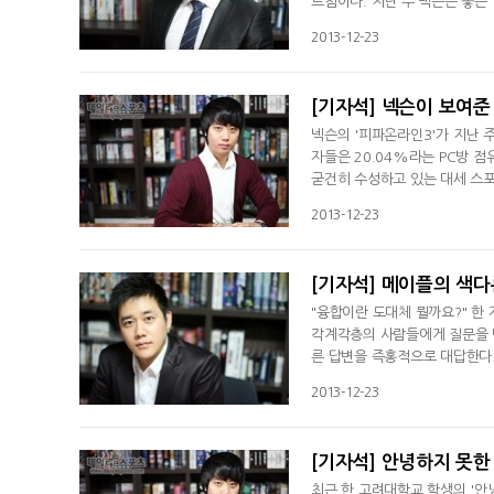
르침이다. 지난 주 넥슨은 좋은
이 너무나 절묘해 이용당했다는 
2013-12-23
[기자석] 넥슨이 보여준
넥슨의 '피파온라인3'가 지난 주
자들은 20.04%라는 PC방 점
굳건히 수성하고 있는 대세 스포
했다. '피파온라인3'는 PC방
2013-12-23
[기자석] 메이플의 색다
"융합이란 도대체 뭘까요?" 한
각계각층의 사람들에게 질문을 던져
른 답변을 즉홍적으로 대답한다. 
성품을 만들어내고, 협력을 통한
2013-12-23
[기자석] 안녕하지 못한
최근 한 고려대학교 학생의 '안