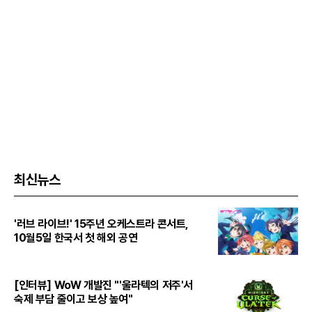
최신뉴스
'러브 라이브!' 15주년 오케스트라 콘서트,
10월5일 한국서 첫 해외 공연
[인터뷰] WoW 개발진 "'울라텍의 저주'서
숙제 부담 줄이고 보상 높여"