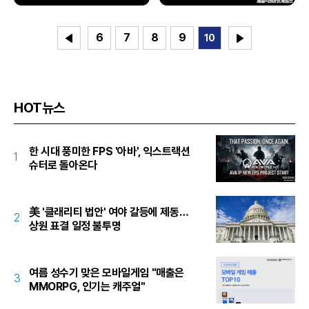
6
7
8
9
10
HOT뉴스
한 시대 풍미한 FPS '아바', 익스트랙션
1
슈터로 돌아온다
美 '클래리티 법안' 여야 갈등에 제동…
2
상원 표결 일정 불투명
여름 성수기 맞은 모바일게임 "매출은
3
MMORPG, 인기는 캐주얼"