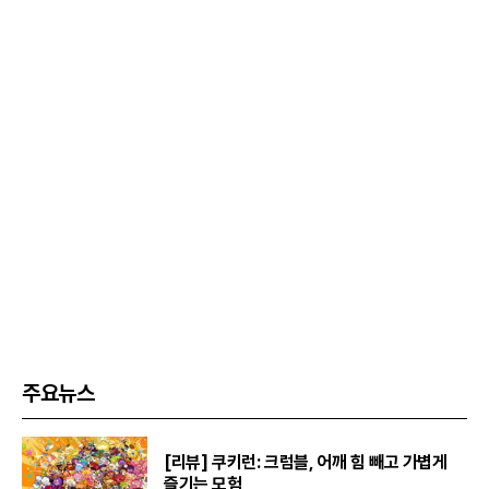
주요뉴스
[리뷰] 쿠키런: 크럼블, 어깨 힘 빼고 가볍게
즐기는 모험