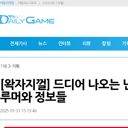
데일리게임
데일리e스포츠
2026.08.10(월)
전체기사
뉴스
인터뷰
리뷰
칼럼
기
>
기획
기획
[왁자지껄] 드디어 나오는 
루머와 정보들
2025-01-31 15:13:46