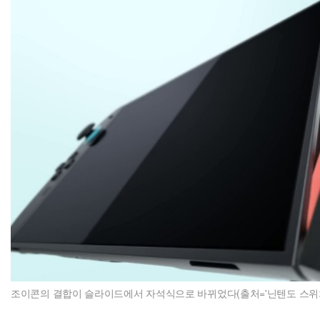
조이콘의 결합이 슬라이드에서 자석식으로 바뀌었다(출처='닌텐도 스위치2