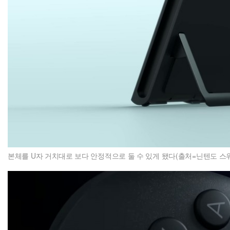
본체를 U자 거치대로 보다 안정적으로 둘 수 있게 됐다(출처=닌텐도 스위