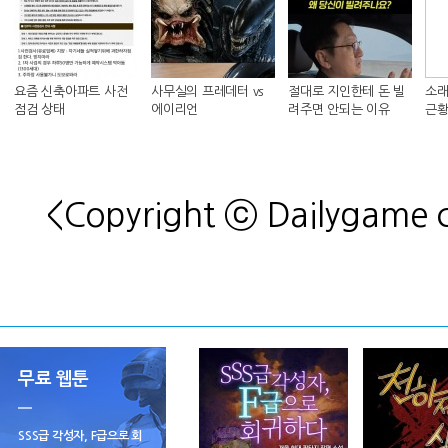
요즘 신축아파트 사전
사무실의 프레데터 vs
절대로 지인한테 돈 빌
소래
점검 상태
에이리언
려주면 안되는 이유
근황
<Copyright ⓒ Dailygame
무료 웹툰
SSS급 각성자, F급으로 회