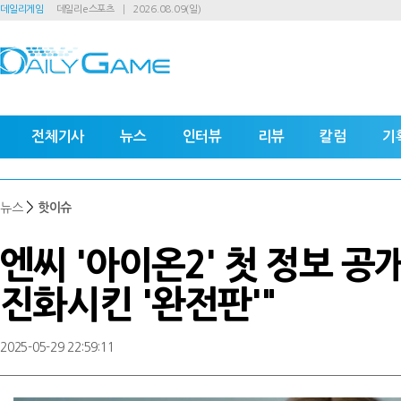
데일리게임
데일리e스포츠
2026.08.09(일)
전체기사
뉴스
인터뷰
리뷰
칼럼
기
>
뉴스
핫이슈
엔씨 '아이온2' 첫 정보 공
진화시킨 '완전판'"
2025-05-29 22:59:11