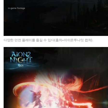
다양한 던전 플레이를 즐길 수 있다(출처=아이온투나잇 캡처).