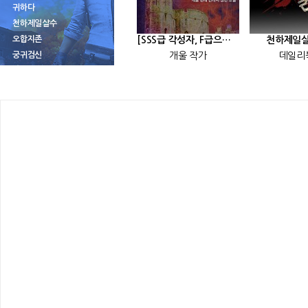
귀하다
천하제일살수
오합지존
[SSS급 각성자, F급으로 회귀하다] 25화
천하제일살
궁귀검신
개울 작가
데일리