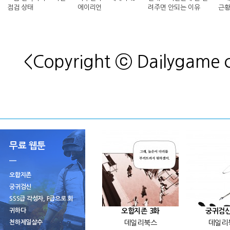
점검 상태
에이리언
려주면 안되는 이유
근황
<Copyright ⓒ Dailygame
무료 웹툰
오합지존
궁귀검신
SSS급 각성자, F급으로 회
귀하다
오합지존 3화
궁귀검신
천하제일살수
데일리북스
데일리