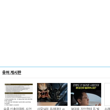
유머 게시판
요즘 신축아파트 사전
사무실의 프레데터 vs
절대로 지인한테 돈 빌
소래