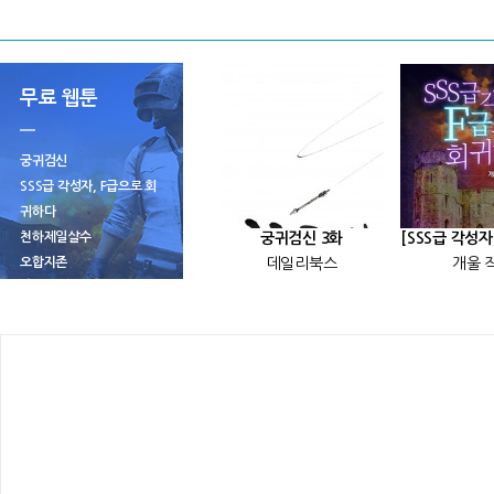
무료 웹툰
궁귀검신
SSS급 각성자, F급으로 회
귀하다
천하제일살수
궁귀검신 3화
오합지존
데일리북스
개울 