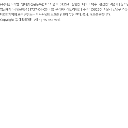
(주)데일리게임 | 인터넷 신문등록번호 : 서울 아 01254 | 발행인 : 대표 이택수 | 편집인 : 곽경배 | 청소년
입금계좌 : 국민은행 421737-04-004403 주식회사데일리게임 | 주소 : (06250) 서울시 강남구 역삼로8길 17,
데일리게임의 모든 콘텐츠는 저작권법의 보호를 받으며 무단 전재, 복사, 배포를 금합니다.
Copyright ⓒ
데일리게임
. All rights reserved.