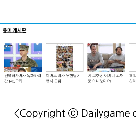
유머 게시판
전역하자마자 녹화하러
이마트 과자 무한담기
이 고추장 어머니 고추
흑백
간 MC그리
행사 근황
장 아니잖아요!
친해
킴 셰
<Copyright ⓒ Dailygame