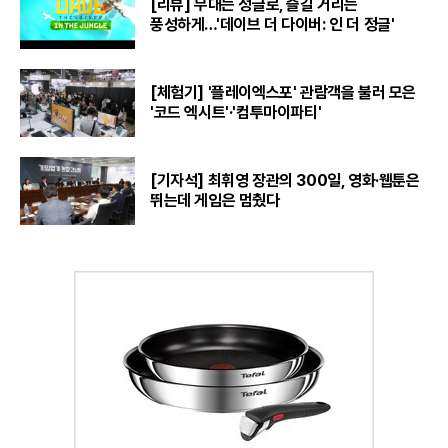
[리뷰] 무대는 정글로, 즐길 거리는
풍성하게…'데이브 더 다이버: 인 더 정글'
[체험기] '플레이엑스포' 관람객을 불러 모은
'코드 엑시트'·'컴투마이파티'
[기자석] 최휘영 장관의 300일, 영화·웹툰은
뛰는데 게임은 멈췄다