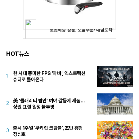
HOT뉴스
한 시대 풍미한 FPS '아바', 익스트랙션
1
슈터로 돌아온다
美 '클래리티 법안' 여야 갈등에 제동…
2
상원 표결 일정 불투명
출시 1주일 '쿠키런 크럼블', 초반 흥행
3
청신호