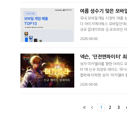
다양한 플레이를 즐길 수 있다.
여름 성수기 맞은 모바일
국내 모바일게임 시장이 여름 성
다.아이지에이웍스 모바일인덱스가 
규모 업데이트와 온·오프라인 
모두 증가하는 모습이다. 이번 
2026-08-06
게임사들이 여름 한정 콘텐츠와 
과로 풀이된다.수익성 면에서는
넥슨, '던전앤파이터' 
성자 미카엘라를 향한 아라드 모
터'에 신규 최상위 레이드 '무
협력해 타락한 성자 '미카엘라'
티 버프 '계율의 사슬'과 '빛의
2026-08-06
를 축성 장비로 업그레이드할 수 
을 획득할 수 있다.넥슨은 업데
1
2
3