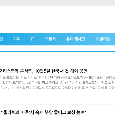
럼
기획
IT
스폰서
유머게시판
데일리숏
 오케스트라 콘서트, 10월5일 한국서 첫 해외 공연
돌 프로젝트 '러브 라이브!'의 15주년 기념 공식 오케스트라 콘서트가 오는 10월5
열린다.오지엔(OGN)은 7일 '러브 라이브!'의 15주년 기념 오케스트라 콘서트 일
 지난 2010년 시작된 미디어믹스 프로젝트로, 애니메이션과 음반, 게임, 도서 등 다
팬층을 확보했다. TV 애니메이션으로 널리 알려졌지만, 기획 초기부터 여러 매체를 
텐츠도 애니메이션 PV가 수록된 음반 '우리의 LIVE 너와의 LIFE'였다.이후 잡지 연
이브 방송 등
 "'울라텍의 저주'서 숙제 부담 줄이고 보상 높여"