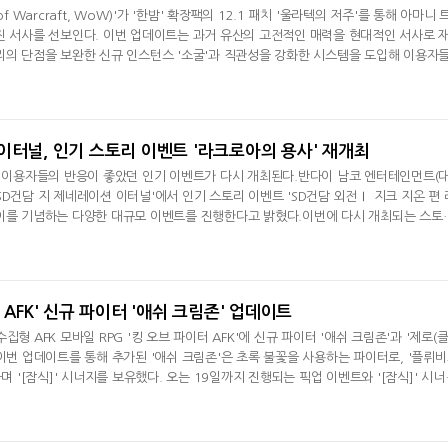
f Warcraft, WoW)'가 '한밤' 확장팩의 12.1 패치 '울라텍의 저주'를 통해 아마니 
진 서사를 선보인다. 이번 업데이트는 과거 유산의 고전적인 매력을 현대적인 서사로 
리의 단점을 보완한 신규 인스턴스 '소굴'과 직관성을 강화한 시스템을 도입해 이용자
한 전투 자극을 선사하고자 한다.블리자드 엔터테인먼트는 7일 오전 'WoW'의 신규 
진행했다. 총 2부로 진행된 이날 행사에서는 폴 쿠빗(Paul Kubit) 어소시에이트 게
Vought) 수석 퀘스
이터널, 인기 스토리 이벤트 '라크로아의 용사' 재개최
' 이용자들의 반응이 좋았던 인기 이벤트가 다시 개최된다.반다이 남코 엔터테인먼트(
SD건담 지 제네레이션 이터널'에서 인기 스토리 이벤트 'SD건담 외전Ⅰ 지크 지온 편 
 이를 기념하는 다양한 대규모 이벤트를 진행한다고 밝혔다.이번에 다시 개최되는 스토
지온 편 라크로아의 용사'는 이용자들이 추억의 외전 세계관을 다시 한 번 즐길 수 있는 
 배틀을 클리어하면 카드다스를 뽑을 수 있는 '카드다스 코인'을 획득할 수 있으며, 수
되어 다양
 AFK' 신규 파이터 '애쉬 크림존' 업데이트
형 AFK 모바일 RPG '킹 오브 파이터 AFK'에 신규 파이터 '애쉬 크림존'과 '제로(
.이번 업데이트를 통해 추가된 '애쉬 크림존'은 초록 불꽃을 사용하는 파이터로, '플뤼
하며 '[잠식]' 시너지를 보유했다. 오는 19일까지 진행되는 픽업 이벤트와 '[잠식]' 시너
다.신규 파이터 '제로(클론)'도 함께 추가됐다. '[스페셜]' 시너지와 '[코스모스]' 속
참풍연파 상패' 등의 기술을 사용할 수 있다. 프리미엄 소환과 리그전 상점을 통해 획득 
 14