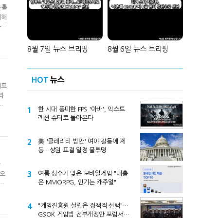
트롤
재해
들에
업
임
8월 7일 뉴스 브리핑
8월 6일 뉴스 브리핑
HOT
뉴스
대표
라
리
1
한 시대 풍미한 FPS '아바', 익스트
특
랙션 슈터로 돌아온다
집한
2
美 '클래리티 법안' 여야 갈등에 제
동…상원 표결 일정 불투명
클
3
여름 성수기 맞은 모바일게임 "매출
비오
은 MMORPG, 인기는 캐주얼"
지
성을
가
4
"게임진흥원 설립은 정책적 선택"…
GSOK 게임법 전부개정안 포럼서