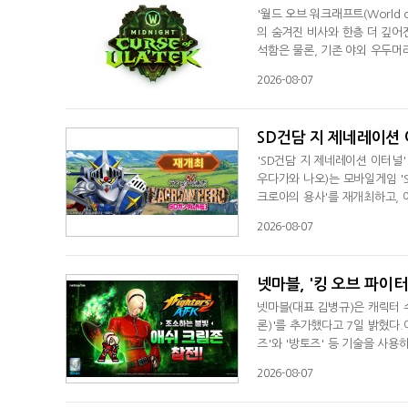
'월드 오브 워크래프트(World o
의 숨겨진 비사와 한층 더 깊어
석함은 물론, 기존 야외 우두머
게 끊임없는 탐험의 재미와 신선
2026-08-07
데이트 내용을 공개하는 인터뷰를 
디렉터와 레이첼 보트(Rachel 
SD건담 지 제네레이션 
'SD건담 지 제네레이션 이터널
우다가와 나오)는 모바일게임 '
크로아의 용사'를 재개최하고,
이벤트 'SD건담 외전Ⅰ 지크 
2026-08-07
별 시나리오다. 이벤트 내 보스
카드다스는 카드 바인더에 저장
넷마블, '킹 오브 파이터
넷마블(대표 김병규)은 캐릭터 수집
론)'를 추가했다고 7일 밝혔다
즈'와 '방토즈' 등 기술을 사용
픽업 이벤트를 통해 획득할 수 있
2026-08-07
갖춘 캐릭터로, '백라멸정'과 '
능하다.넷마블은 오는 10일부터