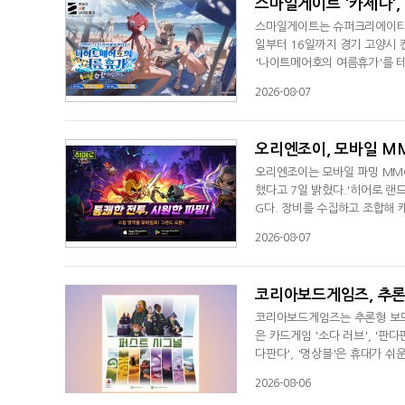
스마일게이트 '카제나',
스마일게이트는 슈퍼크리에이티브가
일부터 16일까지 경기 고양시 
'나이트메어호의 여름휴가'를 테
10 이상을 인증한 이용자에게는
2026-08-07
괴 타임'에는 특별 제작한 음료
존도 마련된다. 송주아와 시루
오리엔조이, 모바일 MM
오리엔조이는 모바일 파밍 MMO
했다고 7일 밝혔다.'히어로 랜
G다. 장비를 수집하고 조합해
구성된 지역을 탐험하며 장비와 
2026-08-07
을 수 있으며, 던전 완료 시 확
된다. 이용자는 전투 상황에 맞
코리아보드게임즈, 추론 
코리아보드게임즈는 추론형 보드게
은 카드게임 '소다 러브', '판다
다판다', '멍상블'은 휴대가 
품으로, 외계인 1명과 요원 다
2026-08-06
원은 탐지 범위와 포획을 활용해