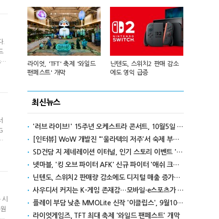
등
다.
드
스포
년 흑자 전
라이엇, 'TFT' 축제 '와일드
닌텐도, 스위치2 판매 감소
넥슨, 대구 
직
팬페스트' 개막
에도 영익 급증
전설' IP 개방
졌
최신뉴스
서
'러브 라이브!' 15주년 오케스트라 콘서트, 10월5일 한국서 첫 해외 공연
G
[인터뷰] WoW 개발진 "'울라텍의 저주'서 숙제 부담 줄이고 보상 높여"
의
여
SD건담 지 제네레이션 이터널, 인기 스토리 이벤트 '라크로아의 용사' 재개최
'
넷마블, '킹 오브 파이터 AFK' 신규 파이터 '애쉬 크림존' 업데이트
닌텐도, 스위치2 판매량 감소에도 디지털 매출 증가로 영익 급증
사우디서 커지는 K-게임 존재감…모바일·e스포츠가 이끌었다
 시
플레이 부담 낮춘 MMOLite 신작 '이클립스', 9월10일 출격
시원
라이엇게임즈, TFT 최대 축제 '와일드 팬페스트' 개막
아이