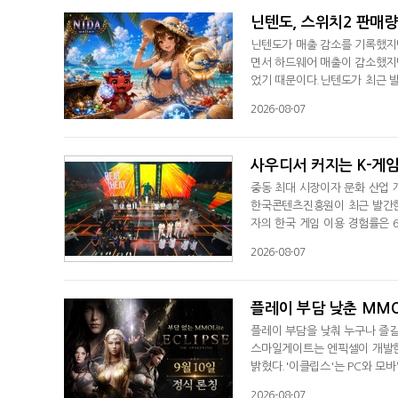
닌텐도, 스위치2 판매량
닌텐도가 매출 감소를 기록했지
면서 하드웨어 매출이 감소했지만
었기 때문이다.닌텐도가 최근 발표
은 5178억 엔(한화 약 4조63
2026-08-07
원)으로 전년동기대비 150.5
기 27.5%까지 상승했다.매출
사우디서 커지는 K-게
중동 최대 시장이자 문화 산업 
한국콘텐츠진흥원이 최근 발간한 
자의 한국 게임 이용 경험률은 
로 육성하는 '비전 2030(Vis
2026-08-07
디지털 콘텐츠 시장의 주요 콘
못지않은 높은 경쟁력을 확보했
플레이 부담 낮춘 MMOL
플레이 부담을 낮춰 누구나 즐길 
스마일게이트는 엔픽셀이 개발한 
밝혔다.'이클립스'는 PC와 모
테아'를 배경으로 인간의 자유 
2026-08-07