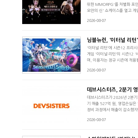
위한 MMORPG'를 차별화 포
오만의 신' 쇼케이스를 열고 게
는 "'제우스: 오만의 신'은 컴
2026-08-07
게임 본질에 집중했으며, 서비
은 에이버튼 정성훈 디렉터는 '제
님블뉴런, '이터널 리턴
'이터널 리턴'에 시즌12 프리
게임 '이터널 리턴'의 시즌12 
며, 이용자는 정규 시즌에 적용
번 시즌은 여름을 테마로 수영복
2026-08-07
있는 시즌팩도 함께 출시됐다. 시
릿빛 물결 타지아', '풍랑 위의 
데브시스터즈, 2분기 영
데브시스터즈가 2026년 2분기 
기 매출 527억 원, 영업손실은
정비 과정에서 매출이 감소했지만
했다. 이번 분기에는 일시적 인
2026-08-07
고정비 관리와 비용 통제를 통해
블'로 실적 개선을 꾀한다. 또한