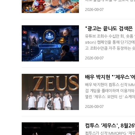
템 '밀짚모자' 강화 시스템이다
2026-08-07
자의 공격력을 강화할 수 있다.
면 공격력이 +3에서 +9까지 
"광고는 끝나도 검색은
유튜브 조회수 수십만 회, 숏폼 
sition) 캠페인을 통해 단기
고 조회수만큼 자주 등장하는 숫
을 검색하는 행동을 단순한 호
2026-08-07
다.마케팅 업계에서는 이를 '검색 
를 찾아보는 것은 행동의 깊이가
배우 박지현 "'제우스
배우 박지현이 컴투스 신작 MMO
접 게임을 플레이하며 이용자와
열린 '제우스: 오만의 신' 쇼
음 만나게 될 핵심 캐릭터다.박지
2026-08-07
자가 게임에 처음 들어오면 가장
드리고 싶은 마음을 담았다"고 
컴투스 '제우스', 8월2
컴투스가 신작 MMORPG '제우