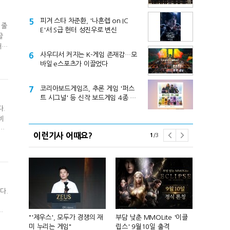
제기
5
피겨 스타 차준환, '나혼렙 on IC
 줄
E'서 S급 헌터 성진우로 변신
끌
매출
6
사우디서 커지는 K-게임 존재감…모
8억
바일·e스포츠가 이끌었다
 분
7
코리아보드게임즈, 추론 게임 '퍼스
트 시그널' 등 신작 보드게임 4종 출
시
다.
비
으
이런기사 어때요?
1
/
3
지
텐츠
다.
일
르
컴'서 신작
"'제우스', 모두가 경쟁의 재
부담 낮춘 MMOLite '이클
피겨 스타 차준
담을
미 누리는 게임"
립스' 9월10일 출격
성진우로 변