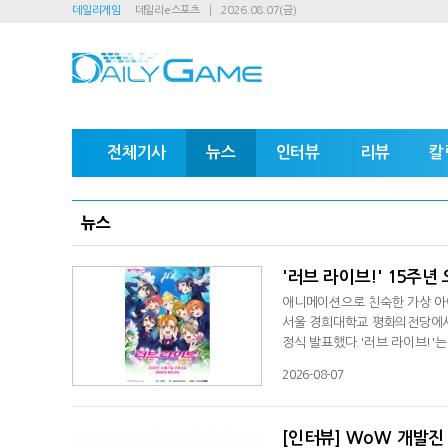
데일리게임
데일리e스포츠
2026.08.07(금)
전체기사
뉴스
인터뷰
리뷰
칼
뉴스
'러브 라이브!' 15주년
애니메이션으로 친숙한 가상 아이
서울 경희대학교 평화의전당에서 
정식 발표했다.'러브 라이브!'는
콘텐츠를 통해 전개되며 글로벌 
2026-08-07
르는 프로젝트로 출발했으며 첫 콘
코믹스, 소설, 게임, 버추얼 라
[인터뷰] WoW 개발진