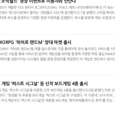
 '코믹월드' 현장 이벤트로 이용자와 만난다
 개발한 다크 판타지 로그라이크 RPG '카오스 제로 나이트메어(카제나)'가 오는 
킨텍스 제1전시장에서 열리는 '코믹월드 335'에 참가한다고 7일 밝혔다.스마일게이
마로 부스를 운영하고 다양한 현장 이벤트를 진행한다. 부스를 방문해 게임 내 함장 
 음료와 캐릭터 포토카드, 게임 쿠폰을 제공한다. 하루 두 차례 1시간 동안 진행되는 '
도 추가 지급한다.현장에는 총 7명의 코스튬플레이 모델이 게임 캐릭터로 등장하는 포
를 비롯해 에키홀
ORPG '히어로 랜드M' 양대 마켓 출시
RPG '히어로 랜드M'을 애플 앱스토어와 구글 플레이에 정식 출시하고 서비스를 시
드M'은 스팀을 통해 서비스된 원작의 게임성을 모바일 환경에 구현한 파밍 중심 MMO
 캐릭터를 성장시키는 시스템과 협동·경쟁 콘텐츠를 제공한다.이 게임은 샌드박스 방식
성장 재화를 획득할 수 있다. 지역 보스와 단계별 던전을 공략하면 상위 등급 보상을 
정 보상도 얻을 수 있다. 전투는 하나의 영웅이 3종의 무기 스킬을 사용하는 방식으로 
춰 장비와 스킬 구
게임 '퍼스트 시그널' 등 신작 보드게임 4종 출시
임 '퍼스트 시그널'을 비롯한 신작 보드게임 4종을 출시했다고 6일 밝혔다.이번 
판다', '멍상블'과 추론형 보드게임 '퍼스트 시그널'로 구성됐다. 이 가운데 '소다 러브', 
쉬운 카드게임이다.'퍼스트 시그널'은 추론형 보드게임 '화이트채플에서 온 편지'를 잇는 
수가 대결하는 비대칭 추론 게임이다. 외계인은 제한 시간 안에 미션을 수행해야 하며, 
 외계인을 찾아야 한다. 서로 다른 능력을 지닌 12명의 요원과 12종의 기밀 파일을 