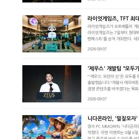
낮춘 'MMOLite'를 지향한다.
콘텐츠를 담았다.스마일게이트는
라이엇게임즈, TFT 최
라이엇게임즈가 오토배틀러 게임 '
라이엇게임즈는 7일부터 현대백
팬페스트'를 순차 개최한다. 세트
츠 대회, 인플루언서 이벤트, 
2026-08-07
접 체험할 수 있는 공간을 비롯
다. 미션 수행을 통한 스탬프 
'제우스' 개발팀 "모두
"'제우스: 오만의 신'은 모두
출발했습니다."개발사 에이버튼 
경쟁 콘텐츠를 바꾸겠다는 목표를
기능을 제공해 더 많은 이용자가
2026-08-07
하는 기능이 대표적인 사례다.7
쇼케이스를 열고 출시 전략과 서
니다온라인, '밀짚모자'
장수 PC MMORPG '니다온라인
작했다. 이번 이벤트는 8월 6일
하고 즐겁게 보낼 수 있도록 성