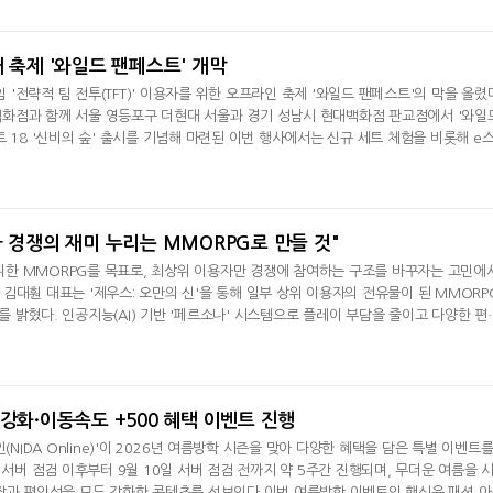
게임에는 시간 기반 성장 콘텐츠 '성소'와 무기 선택 및 스킬 융합 시스템, 선택형 PvP 
 정식 출시에 앞서 공식
대 축제 '와일드 팬페스트' 개막
전략적 팀 전투(TFT)' 이용자를 위한 오프라인 축제 '와일드 팬페스트'의 막을 올렸
화점과 함께 서울 영등포구 더현대 서울과 경기 성남시 현대백화점 판교점에서 '와일
 18 '신비의 숲' 출시를 기념해 마련된 이번 행사에서는 신규 세트 체험을 비롯해 e
달리고 헌혈하고…'블루아
카카오게임즈, 내
아티스트 공연, 전시 등 다양한 프로그램을 선보인다.행사장은 신규 세트 '신비의 숲'을 
카' 이색 사회공헌
환 자신
해 팬아트 갤러리와 아티스트 앨리, 라이엇 스토어, 리프트바운드 전시존 등으로 꾸며
이벤트와 다
가 경쟁의 재미 누리는 MMORPG로 만들 것"
를 위한 MMORPG를 목표로, 최상위 이용자만 경쟁에 참여하는 구조를 바꾸자는 고민에
김대훤 대표는 '제우스: 오만의 신'을 통해 일부 상위 이용자의 전유물이 된 MMORP
 밝혔다. 인공지능(AI) 기반 '페르소나' 시스템으로 플레이 부담을 줄이고 다양한 편
 경쟁에 참여할 수 있도록 하는 것이 핵심이다. AI가 이용자를 대신해 길드 전쟁에 참
일 컴투스와 에이버튼은 서울 JW 메리어트 동대문 스퀘어 서울에서 '제우스: 오만의 신
비스 운영 계획,
 강화·이동속도 +500 혜택 이벤트 진행
(NIDA Online)'이 2026년 여름방학 시즌을 맞아 다양한 혜택을 담은 특별 이벤트를
 서버 점검 이후부터 9월 10일 서버 점검 전까지 약 5주간 진행되며, 무더운 여름을 
장과 편의성을 모두 강화한 콘텐츠를 선보인다.이번 여름방학 이벤트의 핵심은 패션 