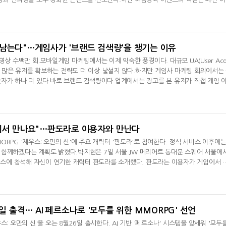
. 이벤트 기간 동안 유저들은 붉은달조각과 노란달조각 등 공격용 달조각을 이용해 밀
강화는 각 마을의 장인 NPC를 통해 진행되며, 기본 성공 확률은 50%다. 강화에 성공
상승하고, 실패하더라도
 남는다"…게임사가 '브랜드 검색량'을 챙기는 이유
영상 수백만 회.모바일게임 마케팅에서는 이제 익숙한 풍경이다. 대규모 UA(User Acq
간에 많은 유저를 확보하는 전략도 더 이상 낯설지 않다.하지만 게임사 마케팅 회의에서는
자가 하나 더 있다.바로 브랜드 검색량이다.업계에서는 광고를 본 유저가 직접 게임 
기심 이상의 의미로 해석한다. 게임에 대한 능동적인 관심이 시작됐다는 신호이기 때문
의도(Search Intent)'로 부른다.광고를 보고 넘기는 것과 직접 게임명을 입력해 정
 다르다는 설
'에서 만나요"…판도라로 이용자와 만난다
RPG '제우스: 오만의 신'에 주요 캐릭터 '판도라'로 참여한다. 정식 서비스 이후에는
 함께하겠다는 계획도 밝혔다.박지현은 7일 서울 JW 메리어트 동대문 스퀘어 서울에
케이스에 참석해 자신이 연기한 캐릭터 판도라를 소개했다. 판도라는 이용자가 게임에서 
현은 판도라를 표현하는 키워드로 '첫 만남', '도플갱어', '변화'를 제시했다. 그는 "
 먼저 인사를 건네는 캐릭터가 판도라"라며 "첫 만남을 조금 더 특별하고 반갑게 맞이
말했다.이어
6일 출격… AI 페르소나로 '모두를 위한 MMORPG' 선언
스: 오만의 신'을 오는 8월26일 출시한다. AI 기반 '페르소나' 시스템을 앞세워 '모두