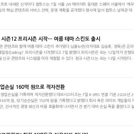
인트로 내세운 신작이다.컴투스는 7일 서울 JW 메리어트 동대문 스퀘어 서울에서 '제우
임의 핵심 콘텐츠와 서비스 전략, 운영 계획을 공개했다.행사에 앞서 컴투스 남재관 대
투스와 에이버튼이 오랜 시간 준비한 MMORPG"라며 "'모두를 위한 MMORPG'를 목표
스와 운영을 통해 이용자에게 만족스러운 경험을 제공하겠다"라고 밝혔다.게임 소개를 
우스: 오만의 신'을 기존
' 시즌12 프리시즌 시작… 여름 테마 스킨도 출시
시즌 콘텐츠와 함께 여름 테마 스킨이 추가됐다.님블뉴런(각자대표 김승후, 정욱)은 온
'세일링(Sailing)' 프리시즌을 시작했다고 7일 밝혔다.프리시즌은 오는 12일까지 진행
될 신규 콘텐츠와 시스템을 미리 체험할 수 있다. 정규 시즌12는 오는 13일 시작된다.
 콘셉트의 신규 스킨과 콘텐츠를 선보인다. 시즌 내 출시되는 캐릭터와 스킨을 받을 
즌팩에는 특별판 영웅 등급 스킨 '벽파참랑 슈린'을 비롯해 스킨 6종과 캐릭터 2종, '
이정표 유민'
업손실 160억 원으로 적자전환
영업손실을 기록하며 적자전환했다.데브시스터즈는 7일 K-IFRS 연결 기준 2026년 
 160억 원, 당기순손실은 150억 원을 기록했다고 밝혔다.회사 측은 라이브 게임들의 
, 전사적인 경영 쇄신과 비용 효율화에 나서면서 전 분기 대비 손실 폭을 줄였다고 
건비 증가와 기존에 계획된 마케팅 비용 집행 등 일회성 비용이 반영됐으며, 3분기부
 수익성이 개선될 것이라고 덧붙였다.하반기에는 '쿠키런 클래식'과 신작 '쿠키런: 크
, 게임 외 사업부