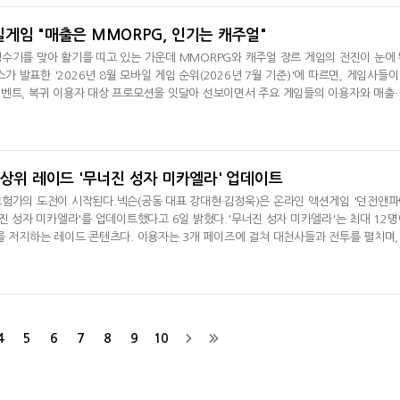
'소다
게임 "매출은 MMORPG, 인기는 캐주얼"
수기를 맞아 활기를 띠고 있는 가운데 MMORPG와 캐주얼 장르 게임의 전진이 눈에
발표한 '2026년 8월 모바일 게임 순위(2026년 7월 기준)'에 따르면, 게임사들이
이벤트, 복귀 이용자 대상 프로모션을 잇달아 선보이면서 주요 게임들의 이용자와 매출
반등은 학기 중 대비 이용 시간이 확보된 1020 세대의 유입이라는 여름방학 특수에 맞
오프라인 행사 등 총력전을 펼친 라이브 서비스 전략이 타격 지점에 정확히 들어맞은
 MMORPG가 견고한
최상위 레이드 '무너진 성자 미카엘라' 업데이트
험가의 도전이 시작된다.넥슨(공동 대표 강대현·김정욱)은 온라인 액션게임 '던전앤
너진 성자 미카엘라'를 업데이트했다고 6일 밝혔다.'무너진 성자 미카엘라'는 최대 12명
를 저지하는 레이드 콘텐츠다. 이용자는 3개 페이즈에 걸쳐 대천사들과 전투를 펼치며,
 승천' 시스템 등을 활용해 공략할 수 있다.레이드를 완료하면 기존 115레벨 에픽 방어
있는 재화 '여명의 빛망울'과 신규 유일 장비 '광휘를 머금은 눈동자' 제작 재료 등 보
이트를
4
5
6
7
8
9
10