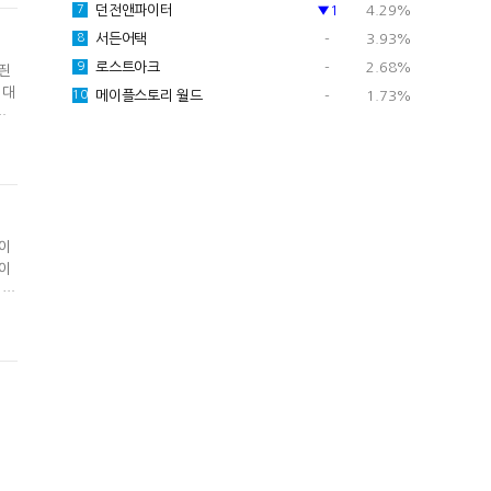
던전앤파이터
▼1
4.29%
7
서든어택
-
3.93%
8
로스트아크
-
2.68%
9
 띈
 대
메이플스토리 월드
-
1.73%
10
이
춰,
 결
파이
이
 파
구
상