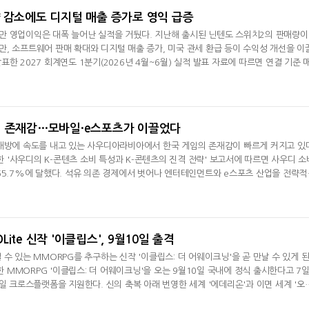
 감소에도 디지털 매출 증가로 영익 급증
만 영업이익은 대폭 늘어난 실적을 거뒀다. 지난해 출시된 닌텐도 스위치2의 판매량이
, 소프트웨어 판매 확대와 디지털 매출 증가, 미국 관세 환급 등이 수익성 개선을 이
한 2027 회계연도 1분기(2026년 4월~6월) 실적 발표 자료에 따르면 연결 기준 
95억 원)으로 전년동기대비 9.5% 감소했다. 반면 영업이익은 1425억 엔(약 1조276
% 증가했다.영업이익률도 크게 개선됐다. 지난해 1분기 9.9%였던 영업이익률은 이번
 감소의 가장 큰 원인은 하드웨
임 존재감…모바일·e스포츠가 이끌었다
개방에 속도를 내고 있는 사우디아라비아에서 한국 게임의 존재감이 빠르게 커지고 있
'사우디의 K-콘텐츠 소비 특성과 K-콘텐츠의 진격 전략' 보고서에 따르면 사우디 소
65.7%에 달했다. 석유 의존 경제에서 벗어나 엔터테인먼트와 e스포츠 산업을 전략적
ion 2030)' 정책과 국내 게임사들의 모바일·e스포츠 경쟁력이 맞물리며 한국 게임이 현
텐츠로 자리매김하고 있다는 분석이다.보고서는 사우디에서 한국 게임이 다른 한류 콘
다고 평가했다.
ite 신작 '이클립스', 9월10일 출격
수 있는 MMORPG를 추구하는 신작 '이클립스: 더 어웨이크닝'을 곧 만날 수 있게 된
MMORPG '이클립스: 더 어웨이크닝'을 오는 9월10일 국내에 정식 출시한다고 7
바일 크로스플랫폼을 지원한다. 신의 축복 아래 번영한 세계 '에데리온'과 이면 세계 '오
넷마블, 2분기 매출 7492억
크래프톤, '게임스
의지와 각성을 그린다. 성장과 경쟁 중심의 MMORPG 요소를 유지하면서 플레이 부
원 기록
5종 공개