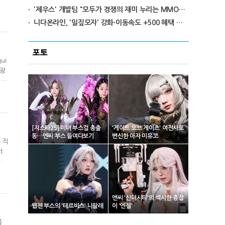
'제우스' 개발팀 "모두가 경쟁의 재미 누리는 MMORPG로 만들 것"
짚모
하
니다온라인, '밀짚모자' 강화·이동속도 +500 혜택 이벤트 진행
포토
ui
 광
이름
이
보
[지스타25] 미녀 부스걸 총출
'게이트 오브 게이츠' 여전사로
동…엔씨 부스 들여다보기
변신한 아자 미유코
 직
서
처
이용
해
엔씨 '신더시티'의 섹시한 총잡
웹젠 부스의 '테르비스' 니왈레
이 '엔젤'
를