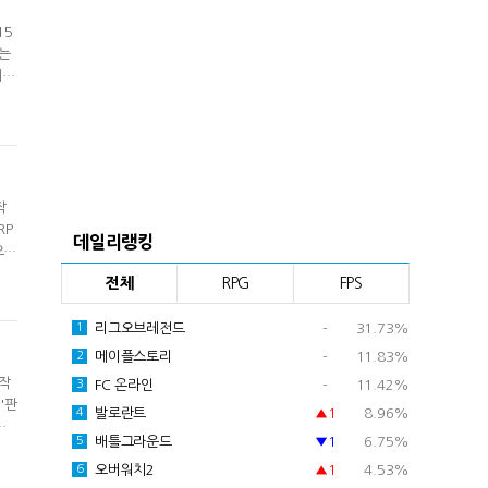
15
트는
레벨
붕
토
작
RP
데일리랭킹
으로
얻
전체
RPG
FPS
진행
리그오브레전드
-
31.73%
1
메이플스토리
-
11.83%
2
신작
FC 온라인
-
11.42%
3
'판
발로란트
▲1
8.96%
4
작
배틀그라운드
▼1
6.75%
5
요
통해
오버워치2
▲1
4.53%
6