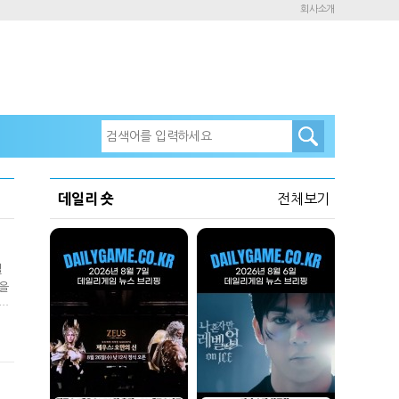
회사소개
데일리 숏
전체보기
일
정을
양한
아우
재와