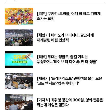
[리뷰] 쿠키런: 크럼블, 어깨 힘 빼고 가볍게
즐기는 모험
[체험기] 마비노기 이터니티, 깔끔하게
재개발된 에린 인상적
[리뷰] 무대는 정글로, 즐길 거리는
풍성하게…'데이브 더 다이버: 인 더 정글'
[체험기] '플레이엑스포' 관람객을 불러 모은
'코드 엑시트'·'컴투마이파티'
[기자석] 최휘영 장관의 300일, 영화·웹툰은
뛰는데 게임은 멈췄다