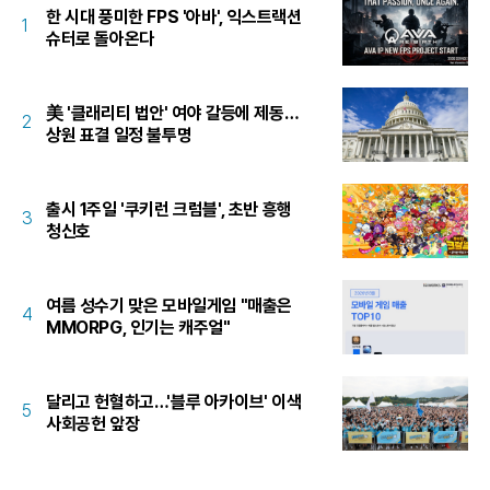
한 시대 풍미한 FPS '아바', 익스트랙션
1
슈터로 돌아온다
美 '클래리티 법안' 여야 갈등에 제동…
2
상원 표결 일정 불투명
출시 1주일 '쿠키런 크럼블', 초반 흥행
3
청신호
여름 성수기 맞은 모바일게임 "매출은
4
MMORPG, 인기는 캐주얼"
달리고 헌혈하고…'블루 아카이브' 이색
5
사회공헌 앞장