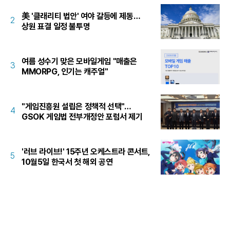
美 '클래리티 법안' 여야 갈등에 제동…
2
상원 표결 일정 불투명
여름 성수기 맞은 모바일게임 "매출은
3
MMORPG, 인기는 캐주얼"
"게임진흥원 설립은 정책적 선택"…
4
GSOK 게임법 전부개정안 포럼서 제기
'러브 라이브!' 15주년 오케스트라 콘서트,
5
10월5일 한국서 첫 해외 공연