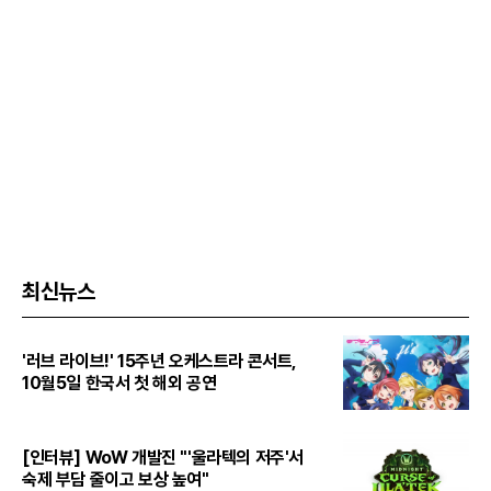
최신뉴스
'러브 라이브!' 15주년 오케스트라 콘서트,
10월5일 한국서 첫 해외 공연
[인터뷰] WoW 개발진 "'울라텍의 저주'서
숙제 부담 줄이고 보상 높여"