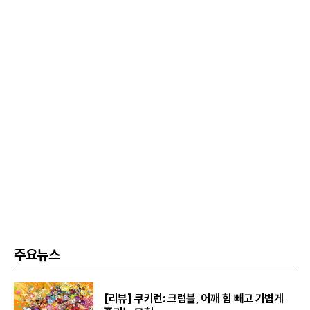
주요뉴스
[리뷰] 쿠키런: 크럼블, 어깨 힘 빼고 가볍게