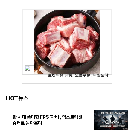
HOT뉴스
한 시대 풍미한 FPS '아바', 익스트랙션
1
슈터로 돌아온다