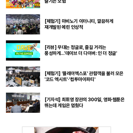
즐기는 모험
[체험기] 마비노기 이터니티, 깔끔하게
재개발된 에린 인상적
[리뷰] 무대는 정글로, 즐길 거리는
풍성하게…'데이브 더 다이버: 인 더 정글'
[체험기] '플레이엑스포' 관람객을 불러 모은
'코드 엑시트'·'컴투마이파티'
[기자석] 최휘영 장관의 300일, 영화·웹툰은
뛰는데 게임은 멈췄다