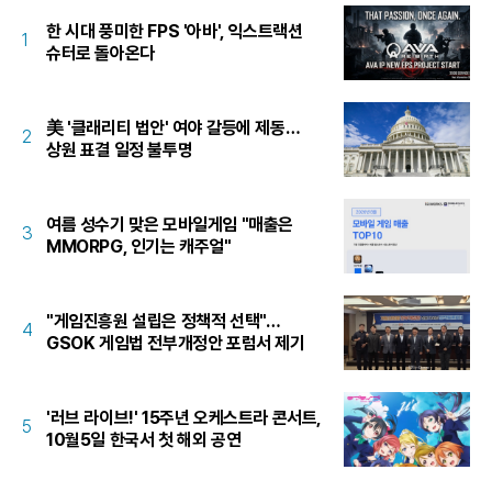
한 시대 풍미한 FPS '아바', 익스트랙션
1
슈터로 돌아온다
美 '클래리티 법안' 여야 갈등에 제동…
2
상원 표결 일정 불투명
여름 성수기 맞은 모바일게임 "매출은
3
MMORPG, 인기는 캐주얼"
"게임진흥원 설립은 정책적 선택"…
4
GSOK 게임법 전부개정안 포럼서 제기
'러브 라이브!' 15주년 오케스트라 콘서트,
5
10월5일 한국서 첫 해외 공연