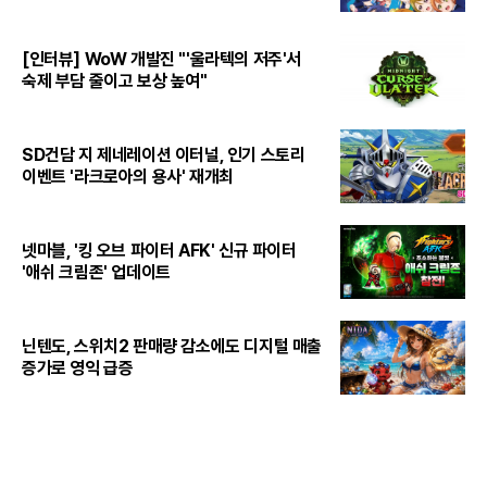
[인터뷰] WoW 개발진 "'울라텍의 저주'서
숙제 부담 줄이고 보상 높여"
SD건담 지 제네레이션 이터널, 인기 스토리
이벤트 '라크로아의 용사' 재개최
넷마블, '킹 오브 파이터 AFK' 신규 파이터
'애쉬 크림존' 업데이트
닌텐도, 스위치2 판매량 감소에도 디지털 매출
증가로 영익 급증