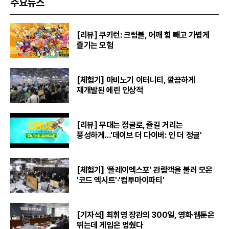
주요뉴스
[리뷰] 쿠키런: 크럼블, 어깨 힘 빼고 가볍게
즐기는 모험
[체험기] 마비노기 이터니티, 깔끔하게
재개발된 에린 인상적
[리뷰] 무대는 정글로, 즐길 거리는
풍성하게…'데이브 더 다이버: 인 더 정글'
[체험기] '플레이엑스포' 관람객을 불러 모은
'코드 엑시트'·'컴투마이파티'
[기자석] 최휘영 장관의 300일, 영화·웹툰은
뛰는데 게임은 멈췄다