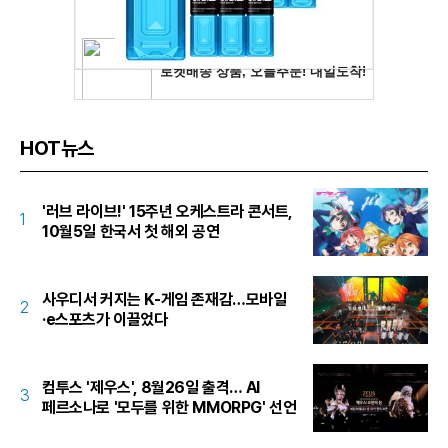
HOT뉴스
'러브 라이브!' 15주년 오케스트라 콘서트,
1
10월5일 한국서 첫 해외 공연
사우디서 커지는 K-게임 존재감…모바일
2
·e스포츠가 이끌었다
컴투스 '제우스', 8월26일 출격… AI
3
페르소나로 '모두를 위한 MMORPG' 선언