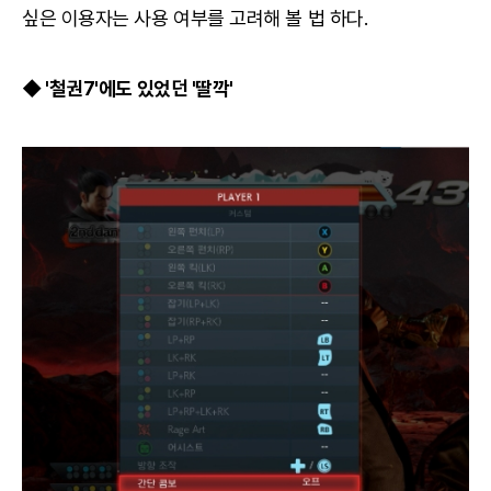
싶은 이용자는 사용 여부를 고려해 볼 법 하다.
◆ '철권7'에도 있었던 '딸깍'