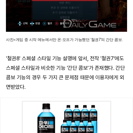
사진=게임 중 시작 메뉴에서만 온·오프가 가능했던 '철권7'의 간단 콤보.
'철권8' 스페셜 스타일 기능 설명에 앞서, 전작 '철권7'에도
스페셜 스타일과 비슷한 기능 '간단 콤보'가 존재했다. 간단
콤보 기능의 경우 두 가지 큰 문제점 때문에 이용자에게 외
면받았다.