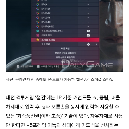
사진=온라인 대전 중에도 온·오프가 가능한 '철권8'의 스페셜 스타일.
대전 격투게임 '철권'에는 1P 기준 커맨드를 →, 중립, ↓을
차례대로 입력 후 ↘과 오른손을 동시에 입력해 사용할 수
있는 '최속풍신권(이하 초풍)' 기술이 있다. 자유자재로 사용
만 한다면 +5프레임 이득과 상대에게 가드백을 선사하는