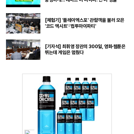
[체험기] '플레이엑스포' 관람객을 불러 모은
'코드 엑시트'·'컴투마이파티'
[기자석] 최휘영 장관의 300일, 영화·웹툰은
뛰는데 게임은 멈췄다