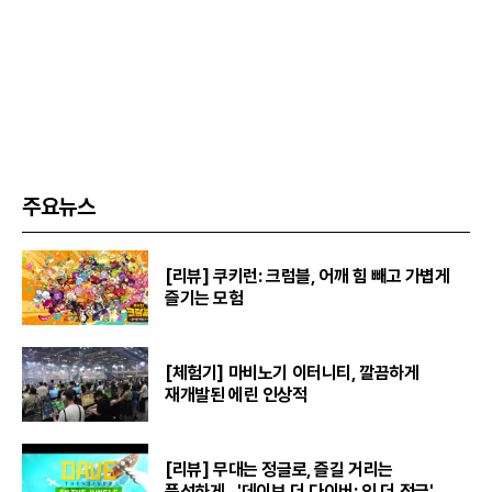
주요뉴스
[리뷰] 쿠키런: 크럼블, 어깨 힘 빼고 가볍게
즐기는 모험
[체험기] 마비노기 이터니티, 깔끔하게
재개발된 에린 인상적
[리뷰] 무대는 정글로, 즐길 거리는
풍성하게…'데이브 더 다이버: 인 더 정글'