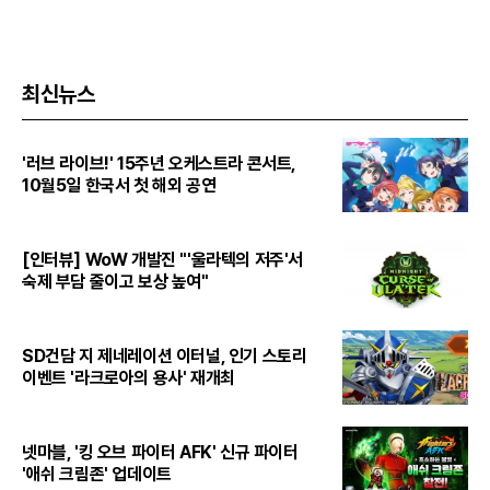
최신뉴스
'러브 라이브!' 15주년 오케스트라 콘서트,
10월5일 한국서 첫 해외 공연
[인터뷰] WoW 개발진 "'울라텍의 저주'서
숙제 부담 줄이고 보상 높여"
SD건담 지 제네레이션 이터널, 인기 스토리
이벤트 '라크로아의 용사' 재개최
넷마블, '킹 오브 파이터 AFK' 신규 파이터
'애쉬 크림존' 업데이트