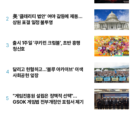
美 '클래리티 법안' 여야 갈등에 제동…
2
상원 표결 일정 불투명
출시 1주일 '쿠키런 크럼블', 초반 흥행
3
청신호
달리고 헌혈하고…'블루 아카이브' 이색
4
사회공헌 앞장
"게임진흥원 설립은 정책적 선택"…
5
GSOK 게임법 전부개정안 포럼서 제기