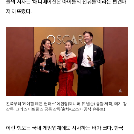
들의 서사는 '애니메이션은 아이들의 전유물'이라는 편견마
저 깨뜨렸다.
왼쪽부터 '케이팝 데몬 헌터스' 여인영(제니퍼 유 넬슨) 총괄 제작, 메기 강
감독, 크리스 아펠한스 공동 감독(출처=오스카 공식 유튜브).
이런 행보는 국내 게임업계에도 시사하는 바가 크다. 한국