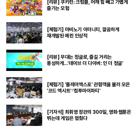
[리뷰] 쿠키런: 크럼블, 어깨 힘 빼고 가볍게
즐기는 모험
[체험기] 마비노기 이터니티, 깔끔하게
재개발된 에린 인상적
[리뷰] 무대는 정글로, 즐길 거리는
풍성하게…'데이브 더 다이버: 인 더 정글'
[체험기] '플레이엑스포' 관람객을 불러 모은
'코드 엑시트'·'컴투마이파티'
[기자석] 최휘영 장관의 300일, 영화·웹툰은
뛰는데 게임은 멈췄다