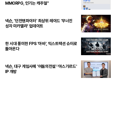
MMORPG, 인기는 캐주얼"
넥슨, '던전앤파이터' 최상위 레이드 '무너진
성자 미카엘라' 업데이트
한 시대 풍미한 FPS '아바', 익스트랙션 슈터로
돌아온다
넥슨, 대구 게임사에 '어둠의전설'·'아스가르드'
IP 개방