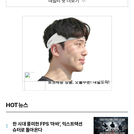
데일리 숏 더보기
HOT뉴스
한 시대 풍미한 FPS '아바', 익스트랙션
1
슈터로 돌아온다