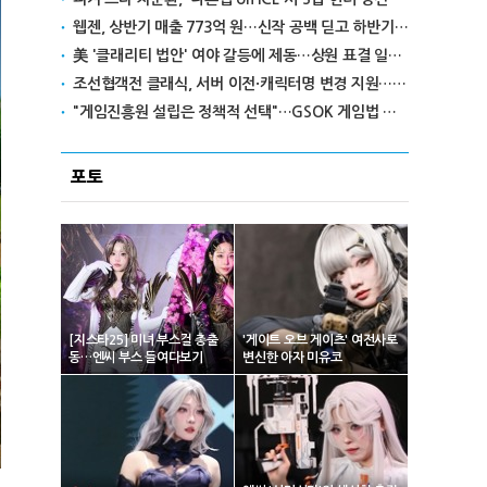
웹젠, 상반기 매출 773억 원…신작 공백 딛고 하반기 반전 노린다
美 '클래리티 법안' 여야 갈등에 제동…상원 표결 일정 불투명
조선협객전 클래식, 서버 이전·캐릭터명 변경 지원…'역질의 들판' 콘텐츠 확장
"게임진흥원 설립은 정책적 선택"…GSOK 게임법 전부개정안 포럼서 제기
포토
[지스타25] 미녀 부스걸 총출
'게이트 오브 게이츠' 여전사로
동…엔씨 부스 들여다보기
변신한 아자 미유코