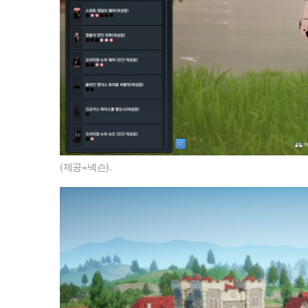
(제공=넥슨).