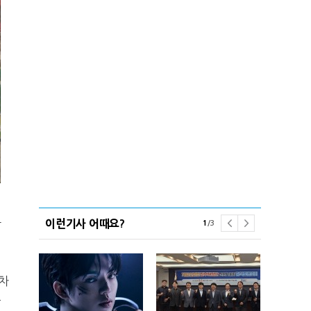
이런기사 어때요?
각
1
/
3
차
록