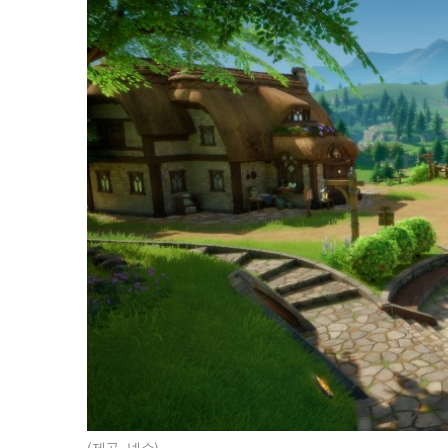
(제공=넥슨).