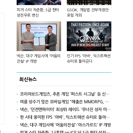
 앞세워 글
피겨 스타 차준환, S급 헌터
GSOK, 게임법 전부개정안
넷마블, 2분기
성진우로 변신
포럼 개최
원 기록
리카에 '소
넥슨, 대구 게임사에 '어둠의
인기 FPS '아바', 익스트랙션
달리고 헌혈
전설' IP 개방
슈터로 돌아온다
카' 이색 사
최신뉴스
코리아보드게임즈, 추론 게임 '퍼스트 시그널' 등 신작 보드게임 4종 출시
여름 성수기 맞은 모바일게임 "매출은 MMORPG, 인기는 캐주얼"
넥슨, '던전앤파이터' 최상위 레이드 '무너진 성자 미카엘라' 업데이트
한 시대 풍미한 FPS '아바', 익스트랙션 슈터로 돌아온다
넥슨, 대구 게임사에 '어둠의전설'·'아스가르드' IP 개방
피겨 스타 차준환, '나혼렙 on ICE'서 S급 헌터 성진우로 변신