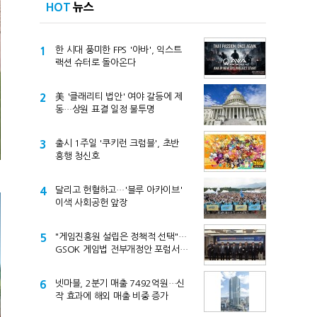
HOT
뉴스
1
한 시대 풍미한 FPS '아바', 익스트
랙션 슈터로 돌아온다
2
美 '클래리티 법안' 여야 갈등에 제
동…상원 표결 일정 불투명
3
출시 1주일 '쿠키런 크럼블', 초반
흥행 청신호
4
달리고 헌혈하고…'블루 아카이브'
이색 사회공헌 앞장
5
"게임진흥원 설립은 정책적 선택"…
GSOK 게임법 전부개정안 포럼서
제기
6
넷마블, 2분기 매출 7492억원…신
작 효과에 해외 매출 비중 증가