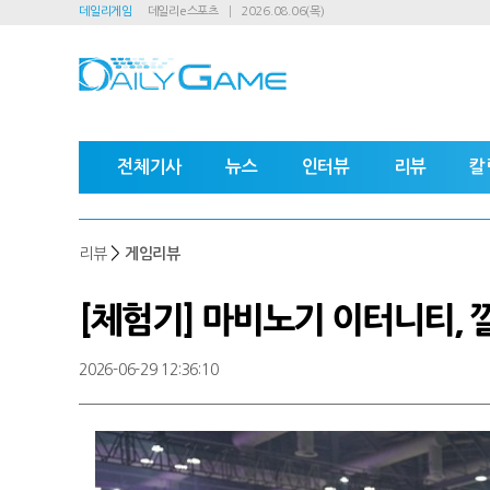
데일리게임
데일리e스포츠
2026.08.06(목)
전체기사
뉴스
인터뷰
리뷰
칼
>
리뷰
게임리뷰
[체험기] 마비노기 이터니티,
2026-06-29 12:36:10