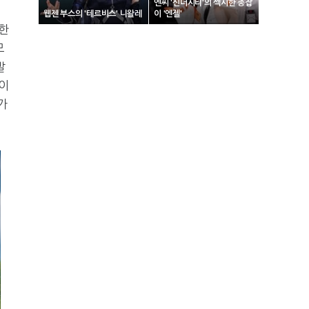
엔씨 '신더시티'의 섹시한 총잡
웹젠 부스의 '테르비스' 니왈레
이 '엔젤'
한
모
발
이
가