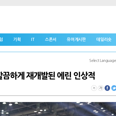
럼
기획
IT
스폰서
유머게시판
데일리숏
Select Languag
 깔끔하게 재개발된 에린 인상적