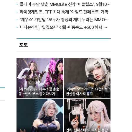
플레이 부담 낮춘 MMOLite 신작 '이클립스', 9월10일 출격
라이엇게임즈, TFT 최대 축제 '와일드 팬페스트' 개막
'제우스' 개발팀 "모두가 경쟁의 재미 누리는 MMORPG로 만들 것"
니다온라인, '밀짚모자' 강화·이동속도 +500 혜택 이벤트 진행
포토
[지스타25] 미녀 부스걸 총출
'게이트 오브 게이츠' 여전사로
동…엔씨 부스 들여다보기
변신한 아자 미유코
엔씨 '신더시티'의 섹시한 총잡