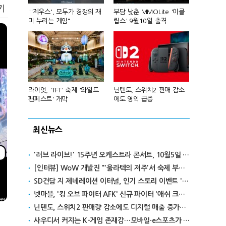
기
컴'서 신작
"'제우스', 모두가 경쟁의 재
부담 낮춘 MMOLite '이클
피겨 스타 차준
미 누리는 게임"
립스' 9월10일 출격
성진우로 변
년 흑자 전
라이엇, 'TFT' 축제 '와일드
닌텐도, 스위치2 판매 감소
넥슨, 대구 
팬페스트' 개막
에도 영익 급증
전설' IP 개방
최신뉴스
'러브 라이브!' 15주년 오케스트라 콘서트, 10월5일 한국서 첫 해외 공연
[인터뷰] WoW 개발진 "'울라텍의 저주'서 숙제 부담 줄이고 보상 높여"
SD건담 지 제네레이션 이터널, 인기 스토리 이벤트 '라크로아의 용사' 재개최
넷마블, '킹 오브 파이터 AFK' 신규 파이터 '애쉬 크림존' 업데이트
닌텐도, 스위치2 판매량 감소에도 디지털 매출 증가로 영익 급증
사우디서 커지는 K-게임 존재감…모바일·e스포츠가 이끌었다