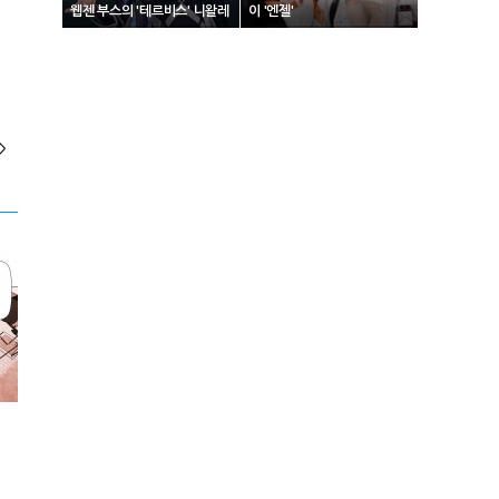
웹젠 부스의 '테르비스' 니왈레
이 '엔젤'
>