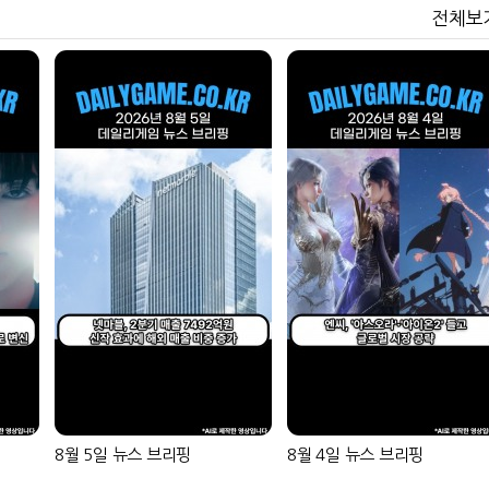
전체보
넷마블, 2분기 매출 7492억
크래프톤, '게임스
원 기록
5종 공개
달리고 헌혈하고…'블루아
카카오게임즈, 내
카' 이색 사회공헌
환 자신
8월 5일 뉴스 브리핑
8월 4일 뉴스 브리핑