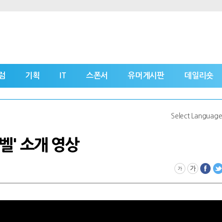
럼
기획
IT
스폰서
유머게시판
데일리숏
Select Languag
'벨' 소개 영상