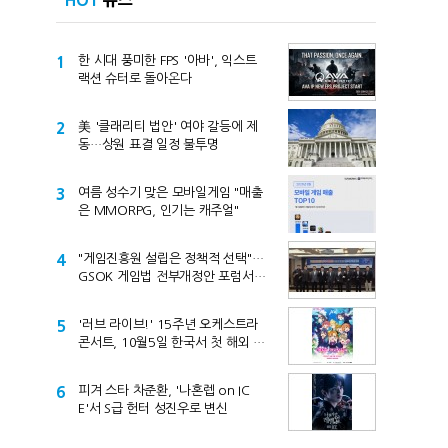
HOT
뉴스
1
한 시대 풍미한 FPS '아바', 익스트
랙션 슈터로 돌아온다
2
美 '클래리티 법안' 여야 갈등에 제
동…상원 표결 일정 불투명
3
여름 성수기 맞은 모바일게임 "매출
은 MMORPG, 인기는 캐주얼"
4
"게임진흥원 설립은 정책적 선택"…
GSOK 게임법 전부개정안 포럼서
제기
5
'러브 라이브!' 15주년 오케스트라
콘서트, 10월5일 한국서 첫 해외 공
연
6
피겨 스타 차준환, '나혼렙 on IC
E'서 S급 헌터 성진우로 변신