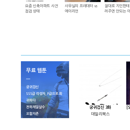
요즘 신축아파트 사전
사무실의 프레데터 vs
절대로 지인한테 
점검 상태
에이리언
려주면 안되는 
무료 웹툰
궁귀검신
SSS급 각성자, F급으로 회
귀하다
천하제일살수
궁귀검신 3화
오합지존
데일리북스