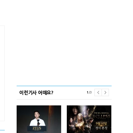
이런기사 어때요?
1
/
3