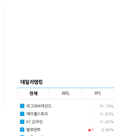
데일리랭킹
전체
RPG
FPS
리그오브레전드
-
31.73%
1
메이플스토리
-
11.83%
2
FC 온라인
-
11.42%
3
발로란트
▲1
8.96%
4