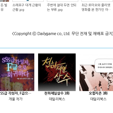
돈 빌
소래포구 대게 근황의
주변에 절대 두면 안되
최근 로미오와 줄리엣
이유
근황.jpg
는 부류.jpg
영화를 본 한가인 아들
반응.jpg
<Copyright ⓒ Dailygame co, Ltd. 무단 전재 및 재배포 금지
[SSS급 각성자, F급으로 회귀하다] 25화
천하제일살수 3화
오합지존 3화
개울 작가
데일리북스
데일리북스