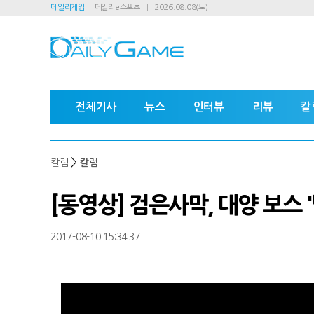
데일리게임
데일리e스포츠
2026.08.08(토)
전체기사
뉴스
인터뷰
리뷰
칼
>
칼럼
칼럼
[동영상] 검은사막, 대양 보스 
2017-08-10 15:34:37