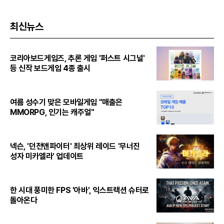
최신뉴스
코리아보드게임즈, 추론 게임 '퍼스트 시그널'
등 신작 보드게임 4종 출시
여름 성수기 맞은 모바일게임 "매출은
MMORPG, 인기는 캐주얼"
넥슨, '던전앤파이터' 최상위 레이드 '무너진
성자 미카엘라' 업데이트
한 시대 풍미한 FPS '아바', 익스트랙션 슈터로
돌아온다