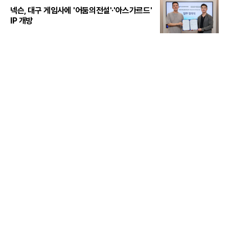
넥슨, 대구 게임사에 '어둠의전설'·'아스가르드'
IP 개방