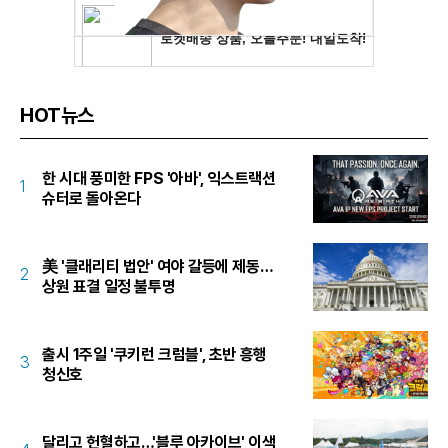
HOT뉴스
한 시대 풍미한 FPS '아바', 익스트랙션
1
슈터로 돌아온다
美 '클래리티 법안' 여야 갈등에 제동…
2
상원 표결 일정 불투명
출시 1주일 '쿠키런 크럼블', 초반 흥행
3
청신호
달리고 헌혈하고…'블루 아카이브' 이색