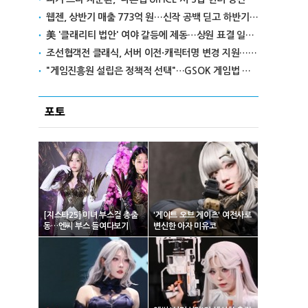
웹젠, 상반기 매출 773억 원…신작 공백 딛고 하반기 반전 노린다
美 '클래리티 법안' 여야 갈등에 제동…상원 표결 일정 불투명
조선협객전 클래식, 서버 이전·캐릭터명 변경 지원…'역질의 들판' 콘텐츠 확장
"게임진흥원 설립은 정책적 선택"…GSOK 게임법 전부개정안 포럼서 제기
포토
[지스타25] 미녀 부스걸 총출
'게이트 오브 게이츠' 여전사로
동…엔씨 부스 들여다보기
변신한 아자 미유코