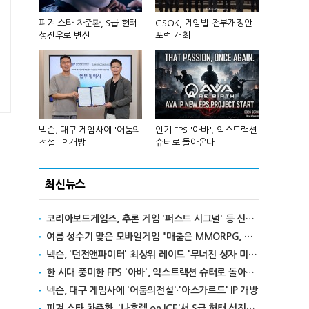
 앞세워 글
피겨 스타 차준환, S급 헌터
GSOK, 게임법 전부개정안
넷마블, 2분기
성진우로 변신
포럼 개최
원 기록
리카에 '소
넥슨, 대구 게임사에 '어둠의
인기 FPS '아바', 익스트랙션
달리고 헌혈
이
전설' IP 개방
슈터로 돌아온다
카' 이색 사
최신뉴스
코리아보드게임즈, 추론 게임 '퍼스트 시그널' 등 신작 보드게임 4종 출시
여름 성수기 맞은 모바일게임 "매출은 MMORPG, 인기는 캐주얼"
넥슨, '던전앤파이터' 최상위 레이드 '무너진 성자 미카엘라' 업데이트
한 시대 풍미한 FPS '아바', 익스트랙션 슈터로 돌아온다
넥슨, 대구 게임사에 '어둠의전설'·'아스가르드' IP 개방
피겨 스타 차준환, '나혼렙 on ICE'서 S급 헌터 성진우로 변신