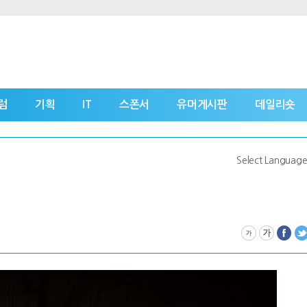
럼
기획
IT
스폰서
유머게시판
데일리숏
Select Languag