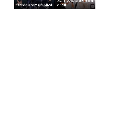
엔씨 '신더시티'의 섹시한 총잡
웹젠 부스의 '테르비스' 니왈레
이 '엔젤'