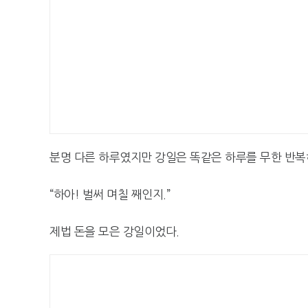
분명 다른 하루였지만 강일은 똑같은 하루를 무한 반복
“하아! 벌써 며칠 째인지.”
제법 돈을 모은 강일이었다.