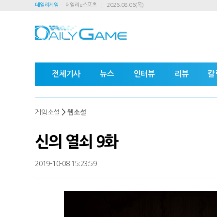
데일리게임
데일리e스포츠
2026.08.06(목)
전체기사
뉴스
인터뷰
리뷰
칼
>
게임소설
웹소설
신의 열쇠 9화
2019-10-08 15:23:59