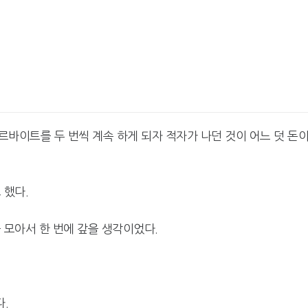
카카오게임즈, 인기 웹툰 '김
엔씨, '아스오라'
부장' 게임 만든다
로벌 시장 공략
넥써쓰, 원스토어 인수로 흑
서머너즈워, 아프
바이트를 두 번씩 계속 하게 되자 적자가 나던 것이 어느 덧 돈
자전환
환사의 숲' 조성
 했다.
 모아서 한 번에 갚을 생각이었다.
.