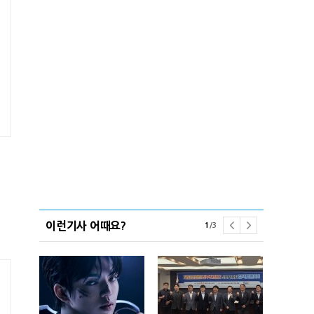
이런기사 어때요?
1
/
3