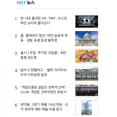
HOT
뉴스
1
한 시대 풍미한 FPS '아바', 익스트
랙션 슈터로 돌아온다
2
美 '클래리티 법안' 여야 갈등에 제
동…상원 표결 일정 불투명
3
출시 1주일 '쿠키런 크럼블', 초반
흥행 청신호
4
달리고 헌혈하고…'블루 아카이브'
이색 사회공헌 앞장
5
"게임진흥원 설립은 정책적 선택"…
GSOK 게임법 전부개정안 포럼서
제기
6
넷마블, 2분기 매출 7492억원…신
작 효과에 해외 매출 비중 증가