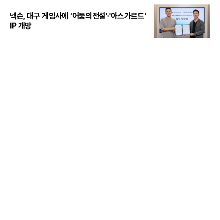
넥슨, 대구 게임사에 '어둠의전설'·'아스가르드'
IP 개방