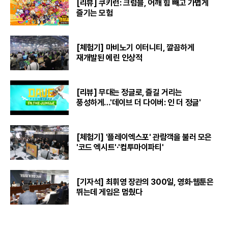
[리뷰] 쿠키런: 크럼블, 어깨 힘 빼고 가볍게
즐기는 모험
[체험기] 마비노기 이터니티, 깔끔하게
재개발된 에린 인상적
[리뷰] 무대는 정글로, 즐길 거리는
풍성하게…'데이브 더 다이버: 인 더 정글'
[체험기] '플레이엑스포' 관람객을 불러 모은
'코드 엑시트'·'컴투마이파티'
[기자석] 최휘영 장관의 300일, 영화·웹툰은
뛰는데 게임은 멈췄다