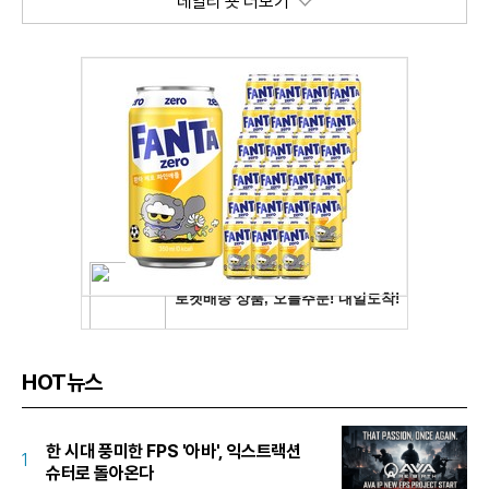
데일리 숏 더보기
HOT뉴스
한 시대 풍미한 FPS '아바', 익스트랙션
1
슈터로 돌아온다