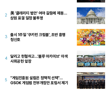
美 '클래리티 법안' 여야 갈등에 제동…
2
상원 표결 일정 불투명
출시 1주일 '쿠키런 크럼블', 초반 흥행
3
청신호
달리고 헌혈하고…'블루 아카이브' 이색
4
사회공헌 앞장
"게임진흥원 설립은 정책적 선택"…
5
GSOK 게임법 전부개정안 포럼서 제기