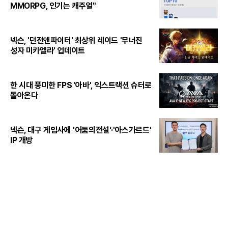
MMORPG, 인기는 캐주얼"
넥슨, '던전앤파이터' 최상위 레이드 '무너진
성자 미카엘라' 업데이트
한 시대 풍미한 FPS '아바', 익스트랙션 슈터로
돌아온다
넥슨, 대구 게임사에 '어둠의전설'·'아스가르드'
IP 개방