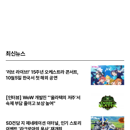
최신뉴스
'러브 라이브!' 15주년 오케스트라 콘서트,
10월5일 한국서 첫 해외 공연
[인터뷰] WoW 개발진 "'울라텍의 저주'서
숙제 부담 줄이고 보상 높여"
SD건담 지 제네레이션 이터널, 인기 스토리
이벤트 '라크로아의 용사' 재개최