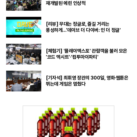
재개발된 에린 인상적
[리뷰] 무대는 정글로, 즐길 거리는
풍성하게…'데이브 더 다이버: 인 더 정글'
[체험기] '플레이엑스포' 관람객을 불러 모은
'코드 엑시트'·'컴투마이파티'
[기자석] 최휘영 장관의 300일, 영화·웹툰은
뛰는데 게임은 멈췄다