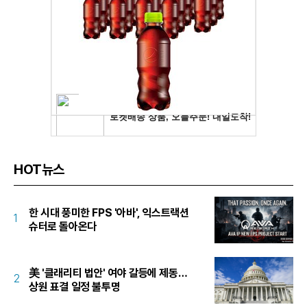
HOT뉴스
한 시대 풍미한 FPS '아바', 익스트랙션
1
슈터로 돌아온다
美 '클래리티 법안' 여야 갈등에 제동…
2
상원 표결 일정 불투명