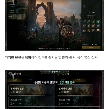
다양한 던전을 탐험하며 전투를 즐기는 '발할라'(출처=공식 영상 캡처).