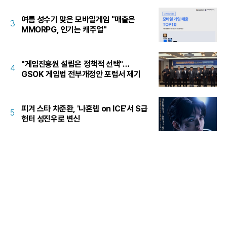
여름 성수기 맞은 모바일게임 "매출은
3
MMORPG, 인기는 캐주얼"
"게임진흥원 설립은 정책적 선택"…
4
GSOK 게임법 전부개정안 포럼서 제기
피겨 스타 차준환, '나혼렙 on ICE'서 S급
5
헌터 성진우로 변신