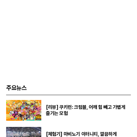
주요뉴스
[리뷰] 쿠키런: 크럼블, 어깨 힘 빼고 가볍게
즐기는 모험
[체험기] 마비노기 이터니티, 깔끔하게