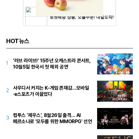
HOT뉴스
'러브 라이브!' 15주년 오케스트라 콘서트,
1
10월5일 한국서 첫 해외 공연
사우디서 커지는 K-게임 존재감…모바일
2
·e스포츠가 이끌었다
컴투스 '제우스', 8월26일 출격… AI
3
페르소나로 '모두를 위한 MMORPG' 선언