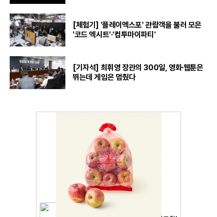
[체험기] '플레이엑스포' 관람객을 불러 모은
'코드 엑시트'·'컴투마이파티'
[기자석] 최휘영 장관의 300일, 영화·웹툰은
뛰는데 게임은 멈췄다