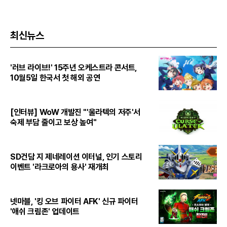
최신뉴스
'러브 라이브!' 15주년 오케스트라 콘서트,
10월5일 한국서 첫 해외 공연
[인터뷰] WoW 개발진 "'울라텍의 저주'서
숙제 부담 줄이고 보상 높여"
SD건담 지 제네레이션 이터널, 인기 스토리
이벤트 '라크로아의 용사' 재개최
넷마블, '킹 오브 파이터 AFK' 신규 파이터
'애쉬 크림존' 업데이트