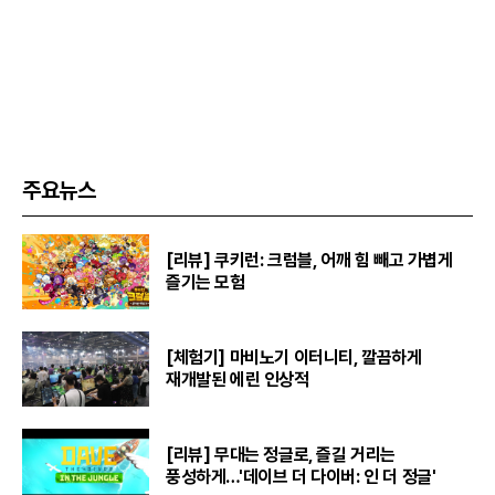
주요뉴스
[리뷰] 쿠키런: 크럼블, 어깨 힘 빼고 가볍게
즐기는 모험
[체험기] 마비노기 이터니티, 깔끔하게
재개발된 에린 인상적
[리뷰] 무대는 정글로, 즐길 거리는
풍성하게…'데이브 더 다이버: 인 더 정글'