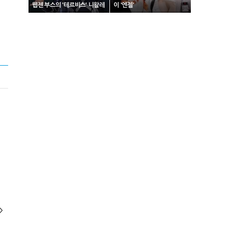
웹젠 부스의 '테르비스' 니왈레
이 '엔젤'
>