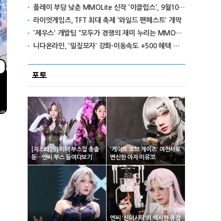
플레이 부담 낮춘 MMOLite 신작 '이클립스', 9월10일 출격
라이엇게임즈, TFT 최대 축제 '와일드 팬페스트' 개막
'제우스' 개발팀 "모두가 경쟁의 재미 누리는 MMORPG로 만들 것"
니다온라인, '밀짚모자' 강화·이동속도 +500 혜택 이벤트 진행
포토
[지스타25] 미녀 부스걸 총출
'게이트 오브 게이츠' 여전사로
동…엔씨 부스 들여다보기
변신한 아자 미유코
엔씨 '신더시티'의 섹시한 총잡