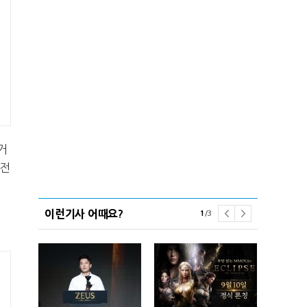
거
“전
이런기사 어때요?
1
/
3