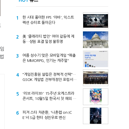
HOT
뉴스
1
한 시대 풍미한 FPS '아바', 익스트
랙션 슈터로 돌아온다
토
2
美 '클래리티 법안' 여야 갈등에 제
동…상원 표결 일정 불투명
종임
3
여름 성수기 맞은 모바일게임 "매출
해법
은 MMORPG, 인기는 캐주얼"
4
"게임진흥원 설립은 정책적 선택"…
GSOK 게임법 전부개정안 포럼서
제기
5
'러브 라이브!' 15주년 오케스트라
콘서트, 10월5일 한국서 첫 해외 공
연
6
피겨 스타 차준환, '나혼렙 on IC
E'서 S급 헌터 성진우로 변신