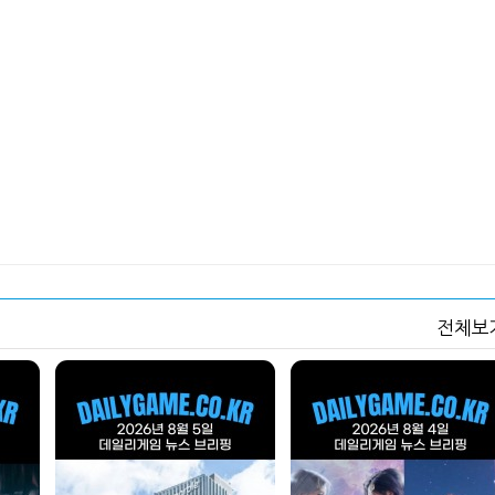
넷마블, 2분기 매출 7492억
크래프톤, '게임스
원 기록
5종 공개
달리고 헌혈하고…'블루아
카카오게임즈, 내
카' 이색 사회공헌
환 자신
전체보