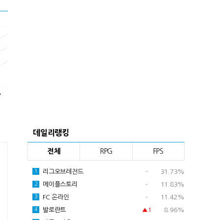
데일리랭킹
전체
RPG
FPS
리그오브레전드
-
31.73%
1
메이플스토리
-
11.83%
2
FC 온라인
-
11.42%
3
발로란트
▲1
8.96%
4