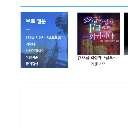
무료 웹툰
SSS급 각성자, F급으로 회
귀하다
천하제일살수
오합지존
[SSS급 각성자, F급으로 회귀하다] 25화
궁귀검신
개울 작가