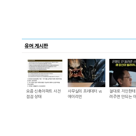
유머 게시판
요즘 신축아파트 사전
사무실의 프레데터 vs
절대로 지인한테 
점검 상태
에이리언
려주면 안되는 