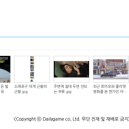
돈 빌
소래포구 대게 근황의
주변에 절대 두면 안되
최근 로미오와 줄리엣
이유
근황.jpg
는 부류.jpg
영화를 본 한가인 아들
반응.jpg
<Copyright ⓒ Dailygame co, Ltd. 무단 전재 및 재배포 금지