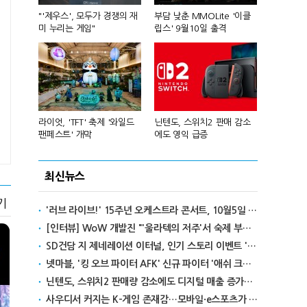
컴'서 신작
"'제우스', 모두가 경쟁의 재
부담 낮춘 MMOLite '이클
피겨 스타 차준
미 누리는 게임"
립스' 9월10일 출격
성진우로 변
년 흑자 전
라이엇, 'TFT' 축제 '와일드
닌텐도, 스위치2 판매 감소
넥슨, 대구 
팬페스트' 개막
에도 영익 급증
전설' IP 개방
최신뉴스
기
'러브 라이브!' 15주년 오케스트라 콘서트, 10월5일 한국서 첫 해외 공연
[인터뷰] WoW 개발진 "'울라텍의 저주'서 숙제 부담 줄이고 보상 높여"
SD건담 지 제네레이션 이터널, 인기 스토리 이벤트 '라크로아의 용사' 재개최
넷마블, '킹 오브 파이터 AFK' 신규 파이터 '애쉬 크림존' 업데이트
닌텐도, 스위치2 판매량 감소에도 디지털 매출 증가로 영익 급증
사우디서 커지는 K-게임 존재감…모바일·e스포츠가 이끌었다